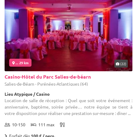
... 29 km
(22)
Casino-Hôtel du Parc Salies-de-béarn
Salies-de-Béarn - Pyrénées-Atlantiques (64)
Lieu Atypique / Casino
Location de salle de réception : Quel que soit votre événement :
anniversaire, baptême, soirée privée… notre équipe se tient à
votre disposition pour réaliser une prestation sur-mesure : dîner ...
10-150
111 max
Forfait dès
100 € / pers.