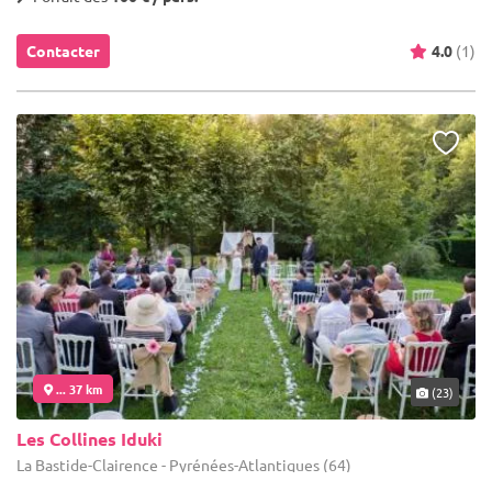
Contacter
4.0
(1)
... 37 km
(23)
Les Collines Iduki
La Bastide-Clairence - Pyrénées-Atlantiques (64)