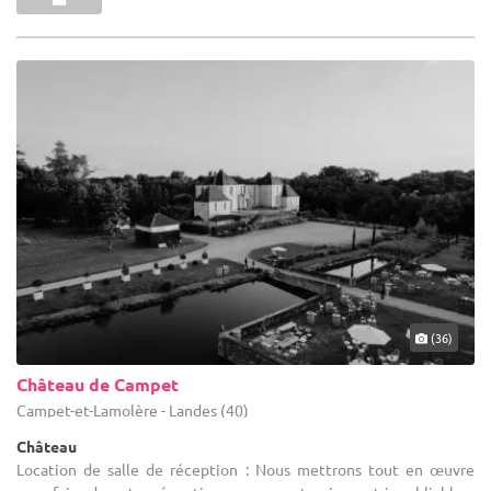
(36)
Château de Campet
Campet-et-Lamolère - Landes (40)
Château
Location de salle de réception : Nous mettrons tout en œuvre