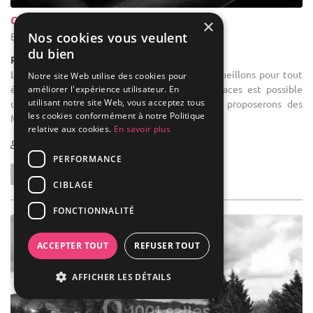
Chez L'ours
×
Nos cookies vous veulent
Bayonne - Pyrénées-Atlantiques (64)
du bien
Restaurant / Traditionnel
Location de salle de réception : Nous vous accueillons pour tout
Notre site Web utilise des cookies pour
événement privé. La privatisation de nos espaces est possible
améliorer l'expérience utilisateur. En
utilisant notre site Web, vous acceptez tous
uniquement avec la restauration. Nous vous proposerons des
les cookies conformément à notre Politique
Menus adaptés à ...
relative aux cookies.
En savoir plus
10-60
PERFORMANCE
CIBLAGE
FONCTIONNALITÉ
ACCEPTER TOUT
REFUSER TOUT
AFFICHER LES DÉTAILS