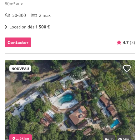
80m² aux ...
50-300
2 max
Location dès
1 500 €
Contacter
4.7
(3)
NOUVEAU
... 26 km
(1)
(40)