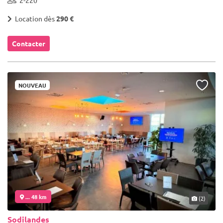
Location dès
290 €
Contacter
NOUVEAU
... 48 km
(2)
Sodilandes