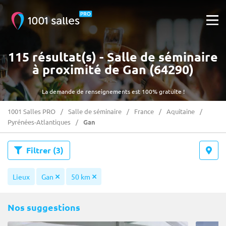
115 résultat(s) - Salle de séminaire
à proximité de Gan (64290)
La demande de renseignements est 100% gratuite !
1001 Salles PRO
Salle de séminaire
France
Aquitaine
Pyrénées-Atlantiques
Gan
Filtrer
(3)
Lieux
Gan
50 km
Nos suggestions