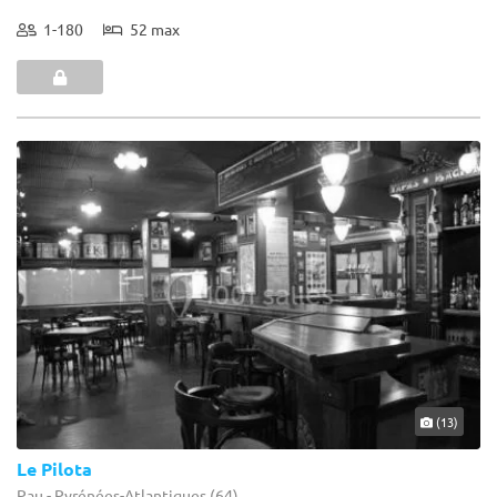
1-180
52 max
(13)
Le Pilota
Pau - Pyrénées-Atlantiques (64)