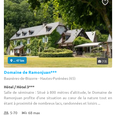
... 47 km
(13)
Domaine de Ramonjuan***
Bagnères-de-Bigorre - Hautes-Pyrénées (65)
Hôtel / Hôtel 3***
Salle de séminaire : Situé à 800 mètres d'altitude, le Domaine de
Ramonjuan profite d'une situation au cœur de la nature tout en
étant à proximité de nombreux lacs, randonnées et loisirs ...
5-70
68 max