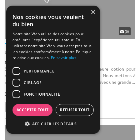
×
Nos cookies vous veulent
du bien
(0)
Notre site Web utilise des cookies pour
améliorer l'expérience utilisateur. En
Toolate Escape Game Pau
utilisant notre site Web, vous acceptez tous
les cookies conformément à notre Politique
Lons - Pyrénées-Atlantiques (64)
relative aux cookies.
En savoir plus
Salle de réception
Salle de séminaire : Toolate Pau, votre meilleure option pour
PERFORMANCE
organiser des activités de team building à Pau. Nous mettons à
votre disposition une salle/bar cosy et moderne avec une grande ...
CIBLAGE
1-30
FONCTIONNALITÉ
ACCEPTER TOUT
REFUSER TOUT
AFFICHER LES DÉTAILS