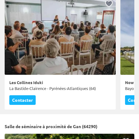
Les Collines Iduki
Now C
La Bastide-Clairence - Pyrénées-Atlantiques (64)
Bayonne
Contacter
Cont
Salle de séminaire à proximité de Gan (64290)