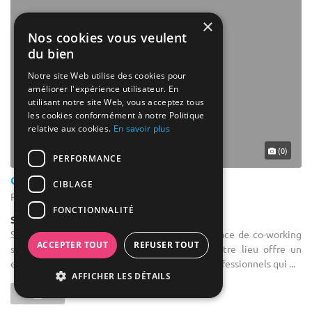
×
Nos cookies vous veulent
du bien
Notre site Web utilise des cookies pour
améliorer l'expérience utilisateur. En
utilisant notre site Web, vous acceptez tous
les cookies conformément à notre Politique
relative aux cookies.
En savoir plus
(0)
PERFORMANCE
Cozyn
CIBLAGE
Pau - Pyrénées-Atlantiques (64)
FONCTIONNALITÉ
Salle de réception
Salle de séminaire : Venez découvrir notre espace de co-working
ACCEPTER TOUT
REFUSER TOUT
situé dans le quartier des Rives du Gave. Notre lieu offre un
environnement élégant et convivial pour les professionnels qui ...
AFFICHER LES DÉTAILS