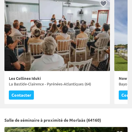
Les Collines Iduki
Now C
La Bastide-Clairence - Pyrénées-Atlantiques (64)
Bayonne
Contacter
Cont
Salle de séminaire à proximité de Morlaàs (64160)