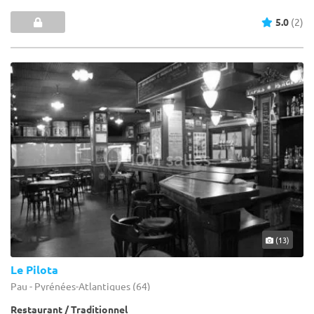
5.0
(2)
(13)
Le Pilota
Pau - Pyrénées-Atlantiques (64)
Restaurant / Traditionnel