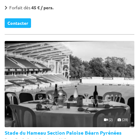
Forfait dès
45 € / pers.
Contacter
(2)
(29)
Stade du Hameau Section Paloise Béarn Pyrénées