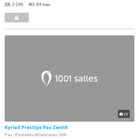
2-200
84 max
(0)
Kyriad Prestige Pau Zénith
Pau - Pyrénées-Atlantiques (64)