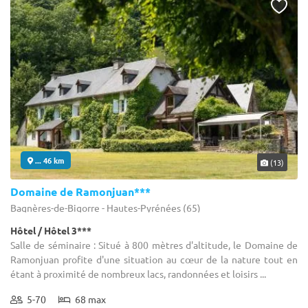
... 46 km
(13)
Domaine de Ramonjuan***
Bagnères-de-Bigorre - Hautes-Pyrénées (65)
Hôtel / Hôtel 3***
Salle de séminaire : Situé à 800 mètres d'altitude, le Domaine de
Ramonjuan profite d'une situation au cœur de la nature tout en
étant à proximité de nombreux lacs, randonnées et loisirs ...
5-70
68 max