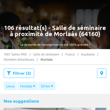
106 résultat(s) - Salle de séminaire
à proximité de Morlaàs (64160)
La demande de renseignements est 100% gratuite !
1001 Salles PRO
Salle de séminaire
France
Aquitaine
Pyrénées-Atlantiques
Morlaàs
Filtrer
(3)
Lieux
Morlaàs
50 km
Nos suggestions