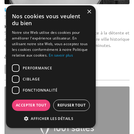
La Réserve
×
Nos cookies vous veulent
Saint-Jean-de-Luz - Pyrénées-Atlantiques (64)
du bien
Hôtel / Hôtel 4****
Salle de séminaire : Un site exceptionnel propice à la détente et
Notre site Web utilise des cookies pour
améliorer l'expérience utilisateur. En
au repos tonique. A découvrir, le charme du centre ville historique
utilisant notre site Web, vous acceptez tous
ou la très agréable rue piétonne historique à 15 minutes.
les cookies conformément à notre Politique
relative aux cookies.
En savoir plus
1-60
170 max
PERFORMANCE
CIBLAGE
FONCTIONNALITÉ
ACCEPTER TOUT
REFUSER TOUT
AFFICHER LES DÉTAILS