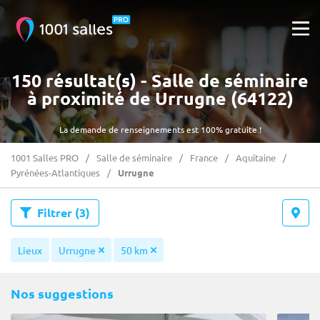
150 résultat(s) - Salle de séminaire
à proximité de Urrugne (64122)
La demande de renseignements est 100% gratuite !
1001 Salles PRO
Salle de séminaire
France
Aquitaine
Pyrénées-Atlantiques
Urrugne
Filtrer
(3)
Lieux
Urrugne
50 km
Nos suggestions