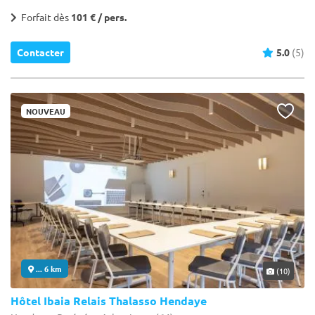
Forfait dès
101 € / pers.
Contacter
5.0
(5)
NOUVEAU
... 6 km
(10)
Hôtel Ibaia Relais Thalasso Hendaye