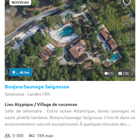
NOUVEAU
... 46 km
(1)
(38)
BonjourSauvage Seignosse
Seignosse - Landes (40)
Lieu Atypique / Village de vacances
Salle de séminaire : Entre océan Atlantique, dunes sauvages et
vaste pinède landaise, BonjourSauvage Seignosse s’inscrit dans un
environnement naturel exceptionnel. À quelques minutes des ...
5-300
184 max