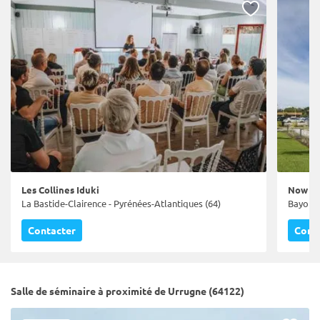
Les Collines Iduki
Now C
La Bastide-Clairence - Pyrénées-Atlantiques (64)
Bayonne
Contacter
Cont
Salle de séminaire à proximité de Urrugne (64122)