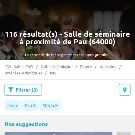
116 résultat(s) - Salle de séminaire
à proximité de Pau (64000)
La demande de renseignements est 100% gratuite !
1001 Salles PRO
Salle de séminaire
France
Aquitaine
Pyrénées-Atlantiques
Pau
Filtrer
(3)
Lieux
Pau
50 km
Nos suggestions