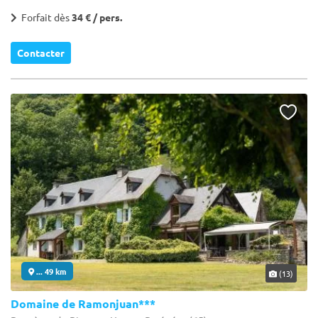
Forfait dès
34 € / pers.
Contacter
... 49 km
(13)
Domaine de Ramonjuan***