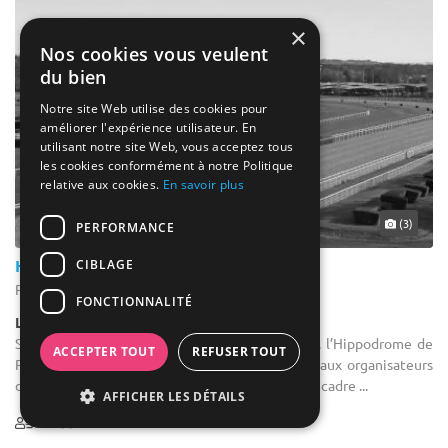
×
Nos cookies vous veulent
du bien
Notre site Web utilise des cookies pour
améliorer l'expérience utilisateur. En
utilisant notre site Web, vous acceptez tous
les cookies conformément à notre Politique
relative aux cookies.
En savoir plus
(3)
PERFORMANCE
Hippodrome de Pau
CIBLAGE
Pau - Pyrénées-Atlantiques (64)
FONCTIONNALITÉ
Lieux
Salle de séminaire : Site prestigieux et original, l’Hippodrome de
ACCEPTER TOUT
REFUSER TOUT
Pau ouvre toute l’année ses espaces réceptifs aux organisateurs
d’événements professionnels ou festifs. Dans un cadre ...
AFFICHER LES DÉTAILS
4-700