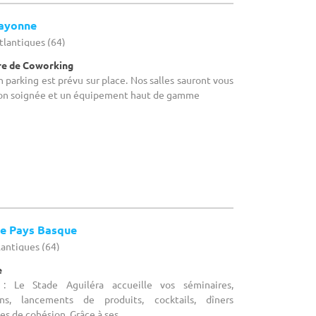
ayonne
tlantiques (64)
tre de Coworking
n parking est prévu sur place. Nos salles sauront vous
tion soignée et un équipement haut de gamme
ue Pays Basque
lantiques (64)
e
 : Le Stade Aguiléra accueille vos séminaires,
ons, lancements de produits, cocktails, dîners
es de cohésion. Grâce à ses ...