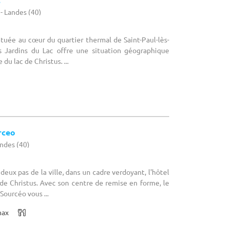
- Landes (40)
Située au cœur du quartier thermal de Saint-Paul-lès-
s Jardins du Lac offre une situation géographique
 du lac de Christus. ...
rceo
andes (40)
 deux pas de la ville, dans un cadre verdoyant, l'hôtel
 de Christus. Avec son centre de remise en forme, le
ourcéo vous ...
max