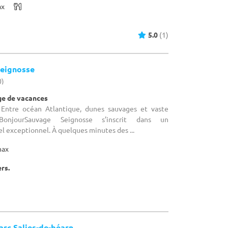
ax
5.0
(1)
eignosse
0)
age de vacances
: Entre océan Atlantique, dunes sauvages et vaste
BonjourSauvage Seignosse s’inscrit dans un
 exceptionnel. À quelques minutes des ...
max
ers.
arc Salies-de-béarn