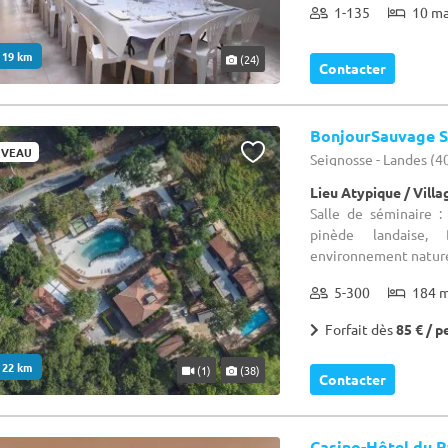
1-135
10 m
. 19 km
(24)
Contacter
BonjourSauvage S
VEAU
Seignosse - Landes (4
Lieu Atypique / Vill
Salle de séminaire 
pinède landaise, 
environnement naturel
5-300
184 
Forfait dès
85 € / p
. 22 km
(1)
(38)
Contacter
Casino-Hôtel du P