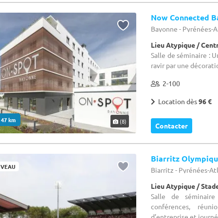
Now Connected B
Bayonne - Pyrénées-A
Lieu Atypique / Cen
Salle de séminaire : U
ravir par une décora
2-100
Location dès
96 €
. 47 km
(8)
Contacter
Biarritz Olympiq
VEAU
Biarritz - Pyrénées-At
Lieu Atypique / Stad
Salle de séminaire
conférences, réuni
d’entreprise et journé