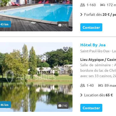
1-160
172 
Forfait dès
20 € / p
. 43 km
(11)
Contacter
Hôtel By Joa
Saint-Paul-lès-Dax - L
Lieu Atypique / Casi
Salle de séminaire : 
bordure du lac de Chri
avec ses 33 casinos, 2
1-40
89 ma
Location dès
65 €
. 46 km
(16)
Contacter