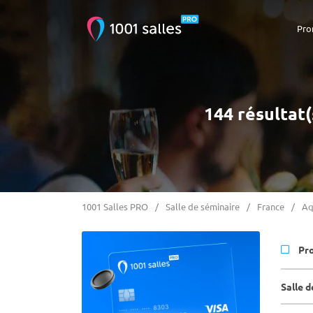
Pro
144 résultat(
1001 Salles PRO
Salle de séminaire
France
Aq
Pr
Salle 