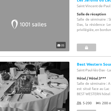
Saint-Vincent-de-Paul 
Salle de réception
Salle de séminaire : 
Dax, la résidence Le
privilégiée, en bordure
(0)
Best Western Sou
Saint-Paul-lès-Dax - L
Hôtel / Hôtel 3***
Salle de séminaire : A
est situé face au Lac
BEST WESTERN hôtel S
5-200
200 