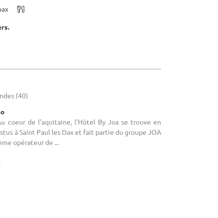
max
ers.
andes (40)
no
Au coeur de l'aquitaine, l'Hôtel By Joa se trouve en
stus à Saint Paul les Dax et fait partie du groupe JOA
ème opérateur de ...
x