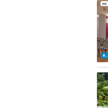
RSE
..