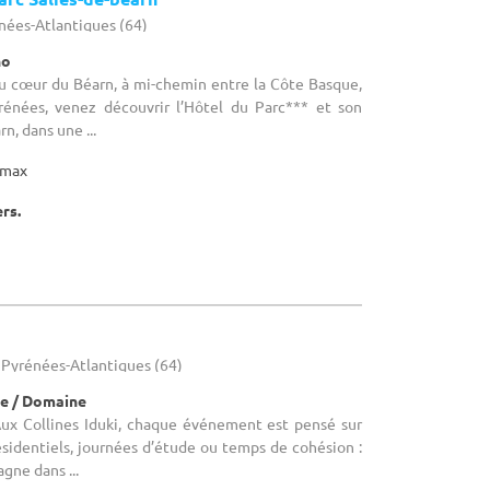
énées-Atlantiques (64)
no
Au cœur du Béarn, à mi-chemin entre la Côte Basque,
rénées, venez découvrir l’Hôtel du Parc*** et son
n, dans une ...
max
ers.
- Pyrénées-Atlantiques (64)
e / Domaine
 Aux Collines Iduki, chaque événement est pensé sur
sidentiels, journées d’étude ou temps de cohésion :
gne dans ...