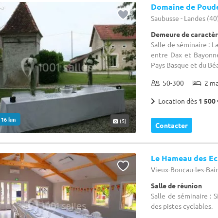
Domaine de Poud
Saubusse - Landes (40
Demeure de caractèr
Salle de séminaire : 
entre Dax et Bayonne
Pays Basque et du Béar
50-300
2 m
Location dès
1 500 
. 16 km
(5)
Contacter
Le Hameau des Ec
Vieux-Boucau-les-Bain
Salle de réunion
Salle de séminaire : 
des pistes cyclables.