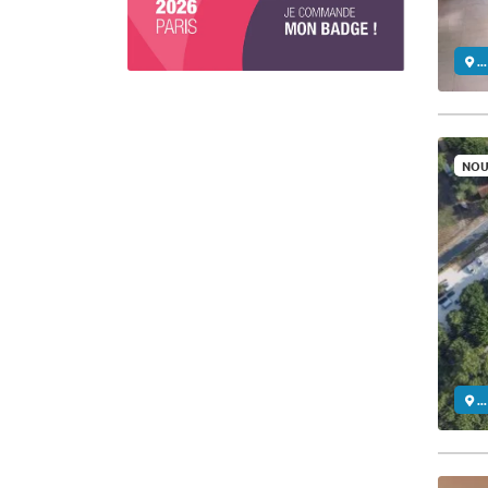
..
NOU
..