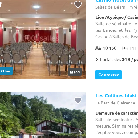
Salies-de-Béarn - Pyr
Lieu Atypique / Casi
Salle de séminaire : 
les Landes et les Py
Casino à Salies-de-Béar
10-150
111 
Forfait dès
34 € / p
. 41 km
(22)
Contacter
Les Collines Iduki
La Bastide-Clairence 
Demeure de caractèr
Salle de séminaire :
mesure. Séminaires ré
l’équipe vous accompa