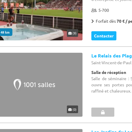
5-700
Forfait dès
70 € / p
. 48 km
(9)
Contacter
Le Relais des Pla
Saint-Vincent-de-Paul 
Salle de réception
Salle de séminaire :
ouvre ses portes pou
raffiné et chaleureux. 
(0)
Les Jardins du La