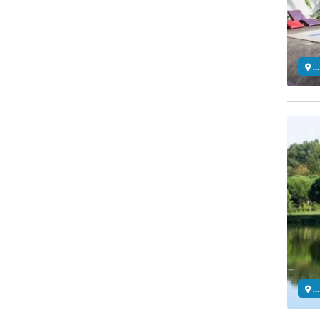
..
..