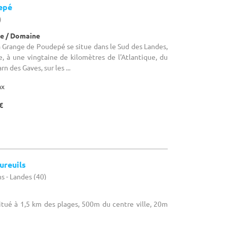
epé
)
e / Domaine
La Grange de Poudepé se situe dans le Sud des Landes,
, à une vingtaine de kilomètres de l'Atlantique, du
n des Gaves, sur les ...
ax
€
ureuils
s - Landes (40)
Situé à 1,5 km des plages, 500m du centre ville, 20m