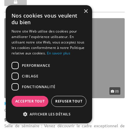
×
Nos cookies vous veulent
du bien
Notre site Web utilise des cookies pour
améliorer l'expérience utilisateur. En
utilisant notre site Web, vous acceptez tous
les cookies conformément à notre Politique
relative aux cookies.
En savoir plus
PERFORMANCE
CIBLAGE
FONCTIONNALITÉ
(0)
ACCEPTER TOUT
REFUSER TOUT
Hôtel Restaurant Cousseau
Gastes - Landes (40)
AFFICHER LES DÉTAILS
Salle de réception
Salle de séminaire : Venez découvrir le cadre exceptionnel de