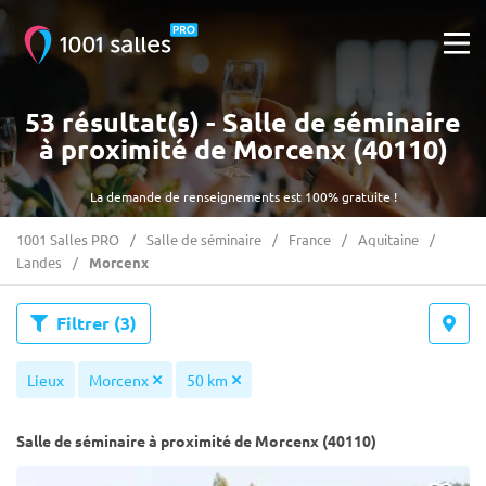
53 résultat(s) - Salle de séminaire
à proximité de Morcenx (40110)
La demande de renseignements est 100% gratuite !
1001 Salles PRO
Salle de séminaire
France
Aquitaine
Landes
Morcenx
Filtrer
(3)
Lieux
Morcenx
50 km
Salle de séminaire à proximité de Morcenx (40110)