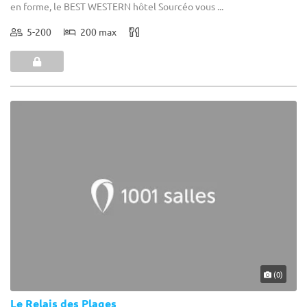
en forme, le BEST WESTERN hôtel Sourcéo vous ...
5-200
200 max
(0)
Le Relais des Plages