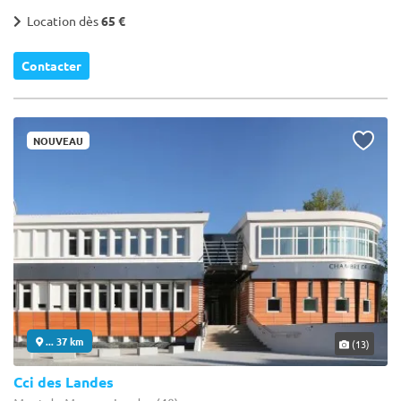
Location dès
65 €
Contacter
NOUVEAU
... 37 km
(13)
Cci des Landes