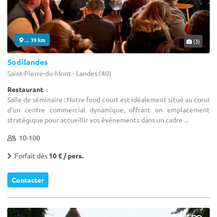
... 39 km
(3)
Sodilandes
Saint-Pierre-du-Mont - Landes (40)
Restaurant
Salle de séminaire : Notre food court est idéalement situé au cœur
d’un centre commercial dynamique, offrant un emplacement
stratégique pour accueillir vos événements dans un cadre ...
10-100
Forfait dès
10 € / pers.
Contacter