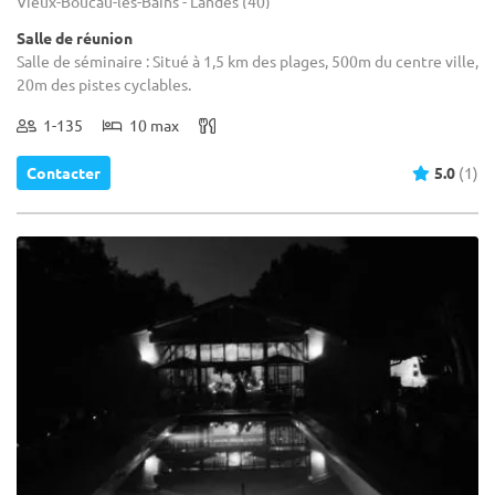
Vieux-Boucau-les-Bains - Landes (40)
Salle de réunion
Salle de séminaire : Situé à 1,5 km des plages, 500m du centre ville,
20m des pistes cyclables.
1-135
10 max
Contacter
5.0
(1)