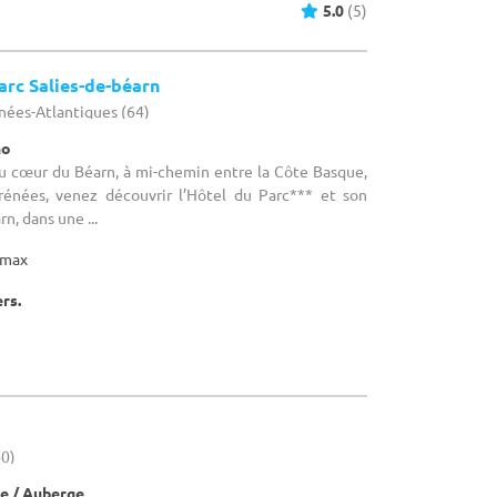
5.0
(5)
arc Salies-de-béarn
énées-Atlantiques (64)
no
Au cœur du Béarn, à mi-chemin entre la Côte Basque,
rénées, venez découvrir l’Hôtel du Parc*** et son
n, dans une ...
max
ers.
40)
e / Auberge