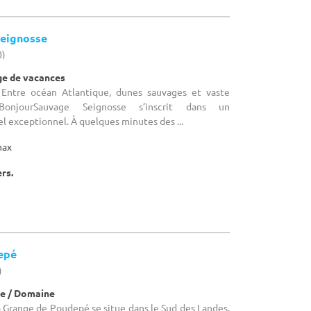
eignosse
0)
age de vacances
: Entre océan Atlantique, dunes sauvages et vaste
BonjourSauvage Seignosse s’inscrit dans un
 exceptionnel. À quelques minutes des ...
max
ers.
epé
)
e / Domaine
La Grange de Poudepé se situe dans le Sud des Landes,