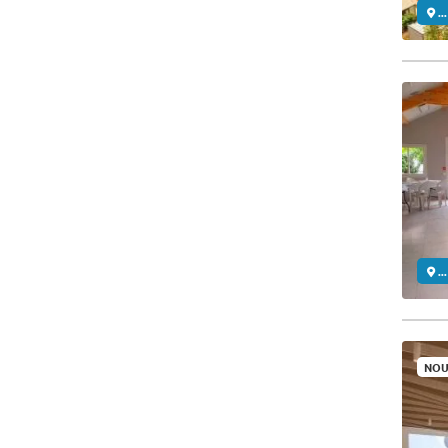
..
..
NOU