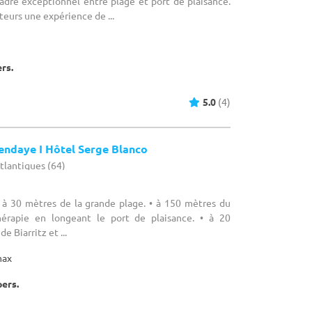
adre exceptionnel entre plage et port de plaisance.
teurs une expérience de ...
ers.
5.0
(4)
endaye I Hôtel Serge Blanco
tlantiques (64)
• à 30 mètres de la grande plage. • à 150 mètres du
hérapie en longeant le port de plaisance. • à 20
e Biarritz et ...
max
pers.