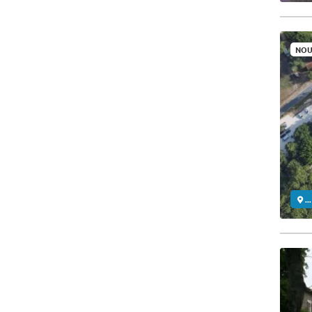
NOU
..