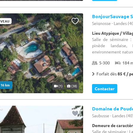
BonjourSauvage S
VEAU
Seignosse - Landes (4
Lieu Atypique / Vill
Salle de séminaire 
pinède landaise, 
environnement naturel
5-300
184 
Forfait dès
85 € / p
. 16 km
(1)
(38)
Contacter
Domaine de Poud
Saubusse - Landes (40
Demeure de caractèr
Salle de séminaire : 