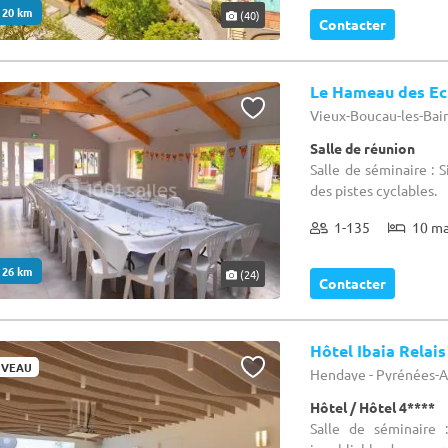
. 20 km
(40)
Contacter
Le Hameau des Ec
Vieux-Boucau-les-Bain
Salle de réunion
Salle de séminaire : 
des pistes cyclables.
1-135
10 m
. 26 km
(24)
Contacter
Hôtel Ibaia Relai
VEAU
Hendaye - Pyrénées-A
Hôtel / Hôtel 4****
Salle de séminaire 