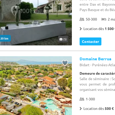
entre Dax et Bayonne
Pays Basque et du Béar
50-300
2 m
Location dès
1 500 
. 20 km
(5)
Contacter
Domaine Berrua
Bidart - Pyrénées-Atl
Demeure de caractèr
Salle de séminaire :
vous permet de prof
organisant vos séminai
1-300
Location dès
500 €