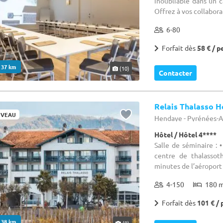
inoubliable dans un c
Offrez à vos collabora
6-80
Forfait dès
58 € / p
. 37 km
(10)
Contacter
Relais Thalasso H
VEAU
Hendaye - Pyrénées-A
Hôtel / Hôtel 4****
Salle de séminaire : 
centre de thalassot
minutes de l’aéroport d
4-150
180 
Forfait dès
101 € / 
. 38 km
(9)