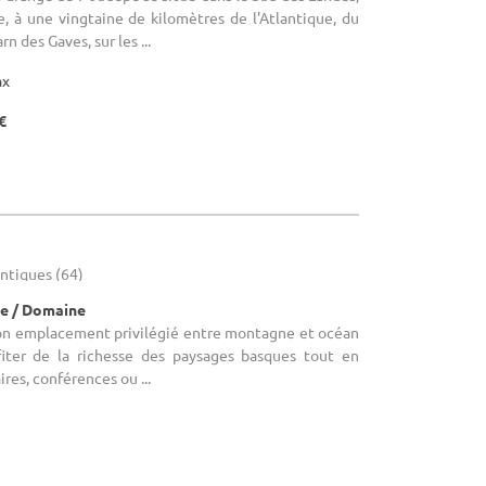
, à une vingtaine de kilomètres de l'Atlantique, du
n des Gaves, sur les ...
ax
€
antiques (64)
e / Domaine
 Son emplacement privilégié entre montagne et océan
iter de la richesse des paysages basques tout en
res, conférences ou ...