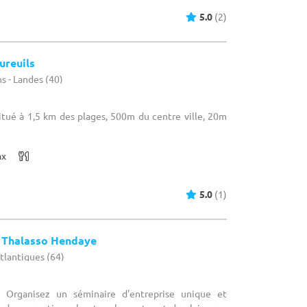
5.0
(2)
ureuils
s - Landes (40)
Situé à 1,5 km des plages, 500m du centre ville, 20m
ax
5.0
(1)
s Thalasso Hendaye
tlantiques (64)
: Organisez un séminaire d'entreprise unique et