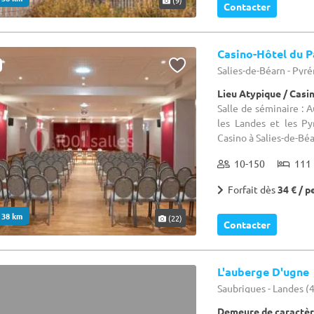
Contacter
Casino-Hôtel du P
Salies-de-Béarn - Pyr
Lieu Atypique / Casi
Salle de séminaire : 
les Landes et les Py
Casino à Salies-de-Béar
10-150
111 
Forfait dès
34 € / p
. 38 km
(22)
Contacter
L'auberge D'ugne
Saubrigues - Landes (
Demeure de caractèr