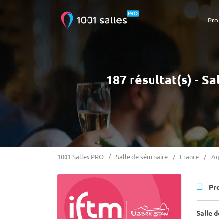
Pro
187 résultat(s) - S
1001 Salles PRO
Salle de séminaire
France
Aq
Pr
Salle 