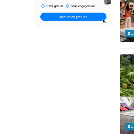
..
..