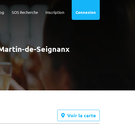
og
SOS Recherche
Inscription
Connexion
t-Martin-de-Seignanx
Voir la carte