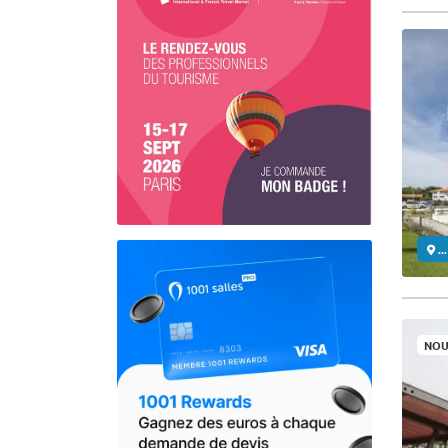
..
NOU