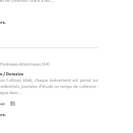
es de cohésion. Grâce à ses ...
ers.
- Pyrénées-Atlantiques (64)
e / Domaine
 Aux Collines Iduki, chaque événement est pensé sur
sidentiels, journées d’étude ou temps de cohésion :
gne dans ...
max
ers.