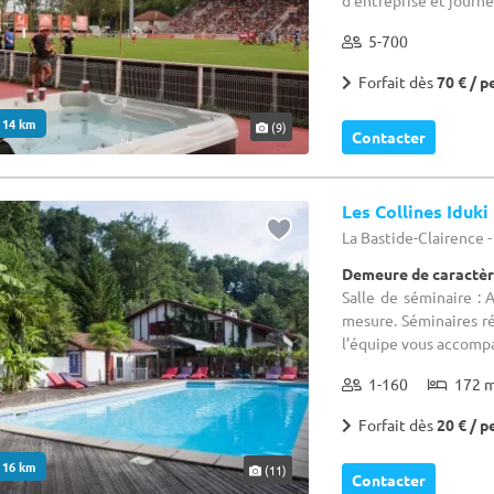
d’entreprise et journé
5-700
Forfait dès
70 € / p
. 14 km
(9)
Contacter
Les Collines Iduki
La Bastide-Clairence 
Demeure de caractèr
Salle de séminaire :
mesure. Séminaires ré
l’équipe vous accompa
1-160
172 
Forfait dès
20 € / p
. 16 km
(11)
Contacter