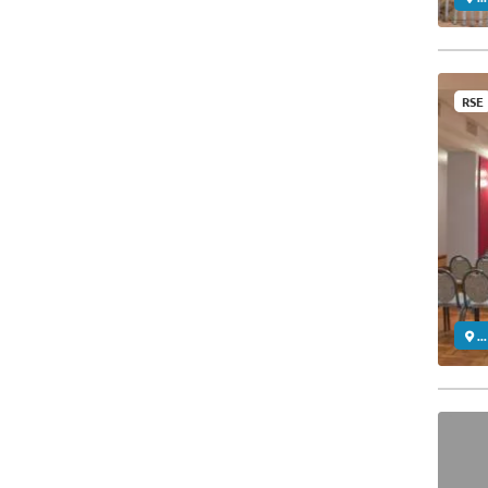
RSE
..