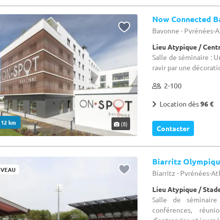
Now Connected B
Bayonne - Pyrénées-A
Lieu Atypique / Cen
Salle de séminaire : U
ravir par une décora
2-100
Location dès
96 €
. 12 km
(8)
Contacter
Biarritz Olympiq
VEAU
Biarritz - Pyrénées-At
Lieu Atypique / Stad
Salle de séminaire
conférences, réuni