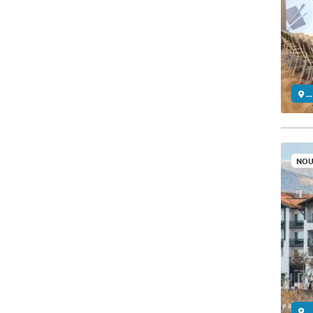
..
NOU
..