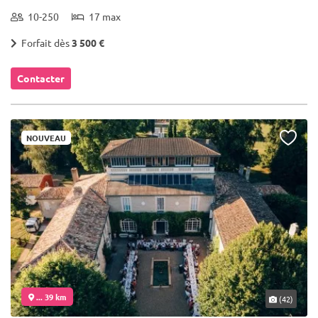
10-250
17 max
Forfait dès
3 500 €
Contacter
NOUVEAU
... 39 km
(42)