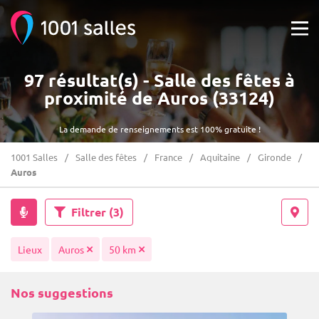
97 résultat(s) - Salle des fêtes à
proximité de Auros (33124)
La demande de renseignements est 100% gratuite !
1001 Salles
Salle des fêtes
France
Aquitaine
Gironde
Auros
Filtrer
(3)
Lieux
Auros
50 km
Nos suggestions