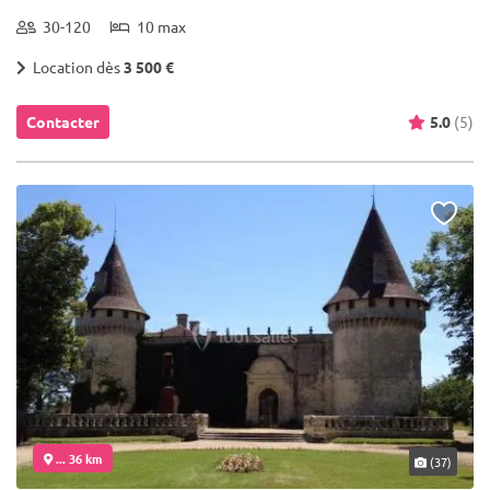
30-120
10 max
Location dès
3 500 €
Contacter
5.0
(5)
... 36 km
(37)