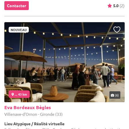
Contacter
5.0
(2)
NOUVEAU
... 43 km
(6)
Eva Bordeaux Bègles
Villenave-d'Ornon - Gironde (33)
Lieu Atypique / Réalité virtuelle