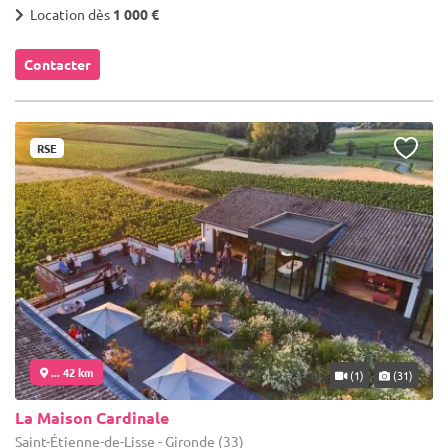
Location dès
1 000 €
Contacter
RSE
... 42 km
(1)
(31)
La Maison Cardinale
Saint-Étienne-de-Lisse - Gironde (33)