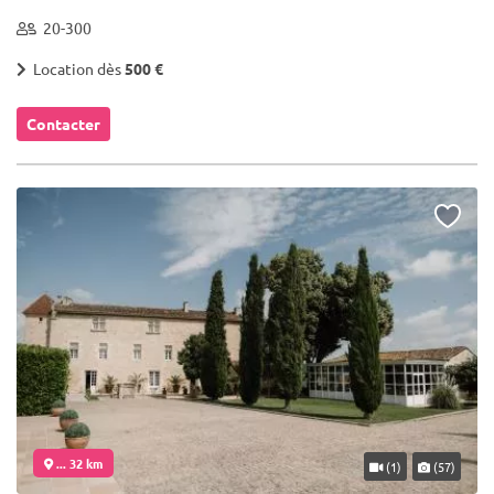
20-300
Location dès
500 €
Contacter
... 32 km
(1)
(57)