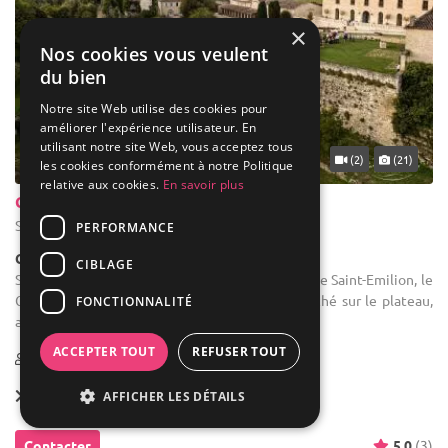
×
Nos cookies vous veulent
du bien
Notre site Web utilise des cookies pour
améliorer l'expérience utilisateur. En
utilisant notre site Web, vous acceptez tous
... 46 km
(2)
(21)
les cookies conformément à notre Politique
relative aux cookies.
En savoir plus
Château d'Aiguilhe
Saint-Philippe-d'Aiguille - Gironde (33)
PERFORMANCE
Château
CIBLAGE
Salle des fêtes : Situé à seulement 15 minutes de Saint-Emilion, le
Château d’Aiguilhe offre un cadre privilégié niché sur le plateau,
FONCTIONNALITÉ
au cœur de l’appellation viticole ...
ACCEPTER TOUT
REFUSER TOUT
20-400
Forfait dès
3 950 €
AFFICHER LES DÉTAILS
Contacter
5.0
(3)