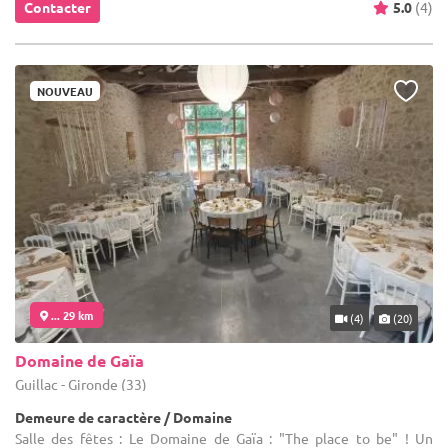
Contacter
5.0
(4)
NOUVEAU
... 29 km
(4)
(20)
Domaine de Gaïa
Guillac - Gironde (33)
Demeure de caractère / Domaine
Salle des fêtes : Le Domaine de Gaïa : "The place to be" ! Un