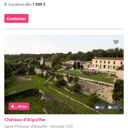
Location dès
1 000 €
Contacter
... 40 km
(2)
(21)
Château d'Aiguilhe
Saint-Philippe-d'Aiguille - Gironde (33)