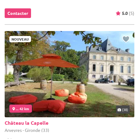
Contacter
5.0
(5)
NOUVEAU
... 42 km
(38)
Château la Capelle
Arveyres - Gironde (33)