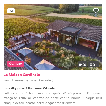
RSE
... 36 km
(1)
(31)
La Maison Cardinale
Saint-Étienne-de-Lisse - Gironde (33)
Lieu Atypique / Domaine Viticole
Salle des fêtes : Découvrez nos espaces d'exception, où l'élégance
française s'allie au charme de notre esprit familial. Chaque lieu,
chaque détail incarne notre engagement envers ...