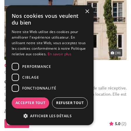
×
Nos cookies vous veulent
du bien
Notre site Web utilise des cookies pour
améliorer l'expérience utilisateur. En
utilisant notre site Web, vous acceptez tous
les cookies conformément à notre Politique
... 43 km
(39)
relative aux cookies.
En savoir plus
Château Grand Arnaud
PERFORMANCE
Carignan-de-Bordeaux - Gironde (33)
CIBLAGE
Château
Salle des fêtes : Le Château dispose d'une grande salle réceptive.
FONCTIONNALITÉ
Le mobilier (chaises et tables) est inclus dans la location. Elle est
équipée de tout le matériel sonore et lumineux.
ACCEPTER TOUT
REFUSER TOUT
10-200
18 max
AFFICHER LES DÉTAILS
Contacter
5.0
(2)