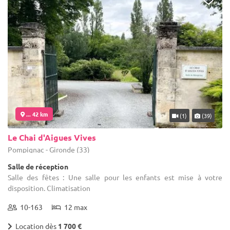
... 42 km
(1)
(39)
Le Chai d'Aigues Vives
Pompignac - Gironde (33)
Salle de réception
Salle des fêtes : Une salle pour les enfants est mise à votre
disposition. Climatisation
10-163
12 max
Location dès
1 700 €