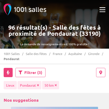
96 résultat(s) - Salle des fêtes à
proximité de Pondaurat (33190)
La demande de renseignements est 100% gratuite !
1001 Salles
Salle des fêtes
France
Aquitaine
Gironde
Pondaurat
Filtrer
(3)
Lieux
Pondaurat
50 km
Nos suggestions