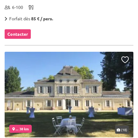
6-100
Forfait dès
85 € / pers.
Contacter
... 38 km
(18)