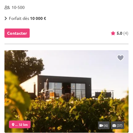
10-500
Forfait dès
10 000 €
Contacter
5.0
(4)
... 32 km
(6)
(37)