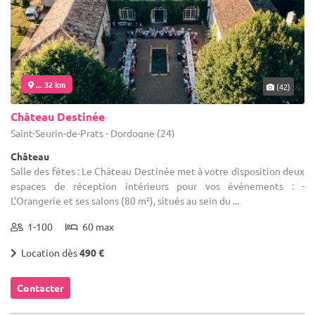
... 32 km
(42)
Château Destinée
Saint-Seurin-de-Prats - Dordogne (24)
Château
Salle des fêtes : Le Château Destinée met à votre disposition deux
espaces de réception intérieurs pour vos événements : -
L'Orangerie et ses salons (80 m²), situés au sein du ...
1-100
60 max
Location dès
490 €
Contacter