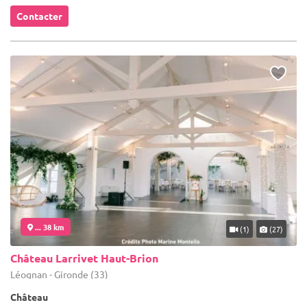
Contacter
... 38 km
(1)
(27)
Château Larrivet Haut-Brion
Léognan - Gironde (33)
Château