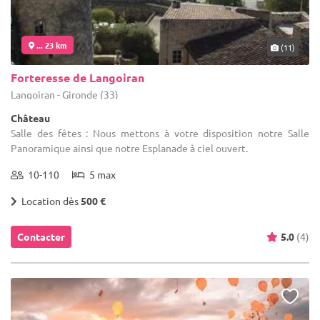
... 23 km
(11)
Forteresse de Langoiran
Langoiran - Gironde (33)
Château
Salle des fêtes : Nous mettons à votre disposition notre Salle
Panoramique ainsi que notre Esplanade à ciel ouvert.
10-110
5 max
Location dès
500 €
Contacter
5.0
(4)