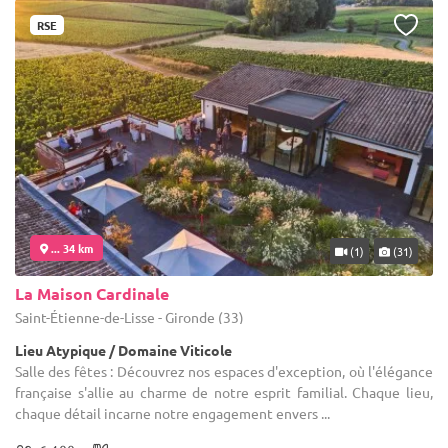
RSE
... 34 km
(1)
(31)
La Maison Cardinale
Saint-Étienne-de-Lisse - Gironde (33)
Lieu Atypique / Domaine Viticole
Salle des fêtes : Découvrez nos espaces d'exception, où l'élégance
française s'allie au charme de notre esprit familial. Chaque lieu,
chaque détail incarne notre engagement envers ...