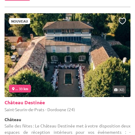
NOUVEAU
... 33 km
(42)
Château Destinée
Saint-Seurin-de-Prats - Dordogne (24)
Château
Salle des fêtes : Le Château Destinée met à votre disposition deux
espaces de réception intérieurs pour vos événements : -