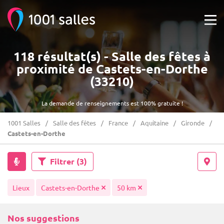
118 résultat(s) - Salle des fêtes à
proximité de Castets-en-Dorthe
(33210)
La demande de renseignements est 100% gratuite !
1001 Salles
Salle des fêtes
France
Aquitaine
Gironde
Castets-en-Dorthe
Filtrer
(3)
Lieux
Castets-en-Dorthe
50 km
Nos suggestions