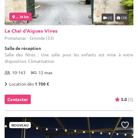
... 38 km
(1)
(39)
Le Chai d'Aigues Vives
Pompignac - Gironde (33)
Salle de réception
Salle des fêtes : Une salle pour les enfants est mise à votre
disposition. Climatisation
10-163
12 max
Location dès
1 700 €
Contacter
5.0
(5)
NOUVEAU