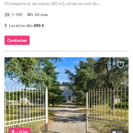
L'Orangerie et ses salons (80 m²), situés au sein du ...
1-100
60 max
Location dès
490 €
Contacter
... 33 km
(37)