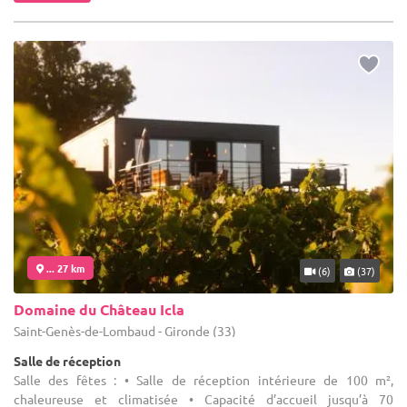
... 27 km
(6)
(37)
Domaine du Château Icla
Saint-Genès-de-Lombaud - Gironde (33)
Salle de réception
Salle des fêtes : • Salle de réception intérieure de 100 m²,
chaleureuse et climatisée • Capacité d’accueil jusqu’à 70