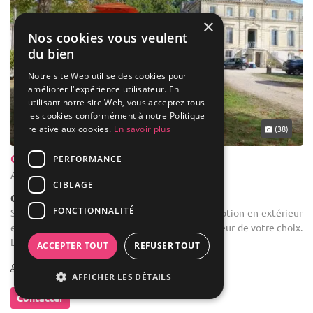
×
Nos cookies vous veulent
du bien
Notre site Web utilise des cookies pour
améliorer l'expérience utilisateur. En
utilisant notre site Web, vous acceptez tous
les cookies conformément à notre Politique
... 39 km
relative aux cookies.
En savoir plus
(38)
Château la Capelle
PERFORMANCE
Arveyres - Gironde (33)
CIBLAGE
Château
FONCTIONNALITÉ
Salle des fêtes : Une tente stretch pour la réception en extérieur
est à louer auprès de notre partenaire ou du loueur de votre choix.
L’espace dédié à l’installation est au milieu ...
ACCEPTER TOUT
REFUSER TOUT
1-250
11 max
AFFICHER LES DÉTAILS
Contacter