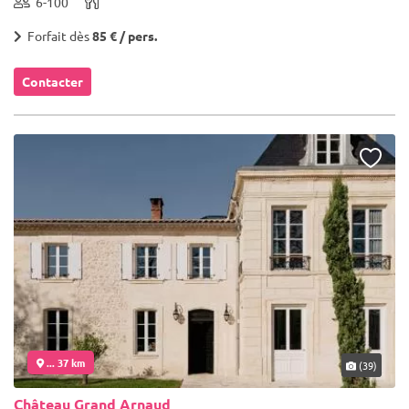
6-100
Forfait dès
85 € / pers.
Contacter
... 37 km
(39)
Château Grand Arnaud