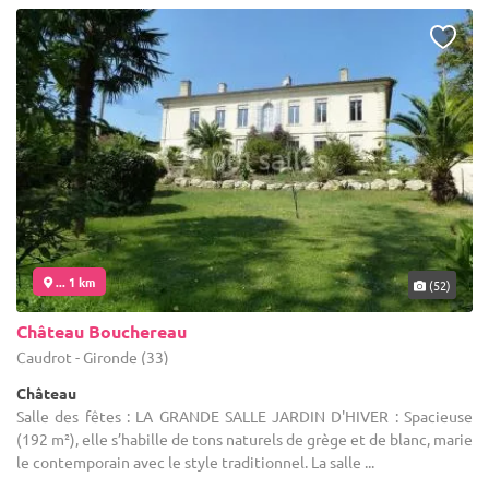
... 1 km
(52)
Château Bouchereau
Caudrot - Gironde (33)
Château
Salle des fêtes : LA GRANDE SALLE JARDIN D'HIVER : Spacieuse
(192 m²), elle s’habille de tons naturels de grège et de blanc, marie
le contemporain avec le style traditionnel. La salle ...