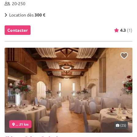
20-250
Location dès
300 €
Contacter
4.3
(1)
... 21 km
(25)