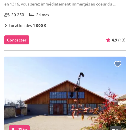
en 1316, vous serez immédiatement immergés au coeur du ...
20-250
24 max
Location dès
1 000 €
Contacter
4.9
(13)
... 25 km
(5)