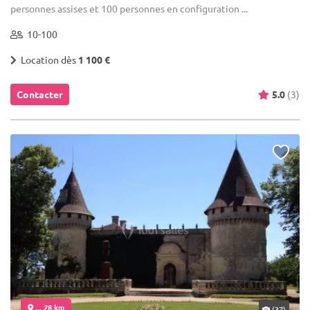
personnes assises et 100 personnes en configuration ...
10-100
Location dès
1 100 €
Contacter
5.0
(3)
... 28 km
(37)