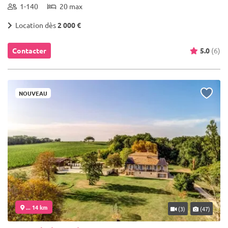
1-140
20 max
Location dès
2 000 €
Contacter
5.0
(6)
NOUVEAU
... 14 km
(3)
(47)