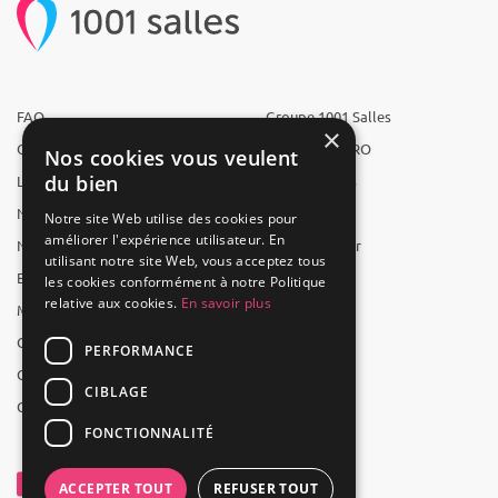
FAQ
Groupe 1001 Salles
×
Qui sommes-nous ?
1001 Salles PRO
Nos cookies vous veulent
du bien
L'équipe
1001 Traiteurs
Nous recrutons
1001 Artistes
Notre site Web utilise des cookies pour
améliorer l'expérience utilisateur. En
Nos partenaires
Reserverunbar
utilisant notre site Web, vous acceptez tous
Espace presse
MP2
les cookies conformément à notre Politique
relative aux cookies.
En savoir plus
Mentions légales
CGV
PERFORMANCE
CGU
CIBLAGE
Contact
FONCTIONNALITÉ
ACCEPTER TOUT
REFUSER TOUT