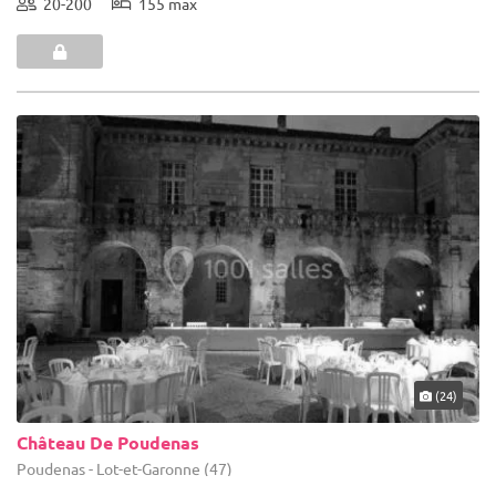
20-200
155 max
(24)
Château De Poudenas
Poudenas - Lot-et-Garonne (47)