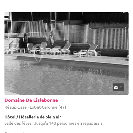
(4)
Domaine De Lislebonne
Réaup-Lisse - Lot-et-Garonne (47)
Hôtel / Hôtellerie de plein air
Salle des fêtes : Jusqu'à 140 personnes en repas assis.