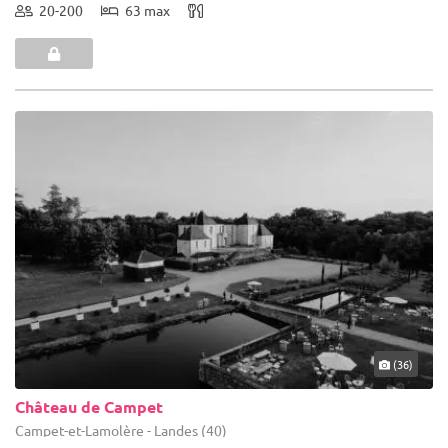
20-200
63 max
(36)
Château de Campet
Campet-et-Lamolère - Landes (40)