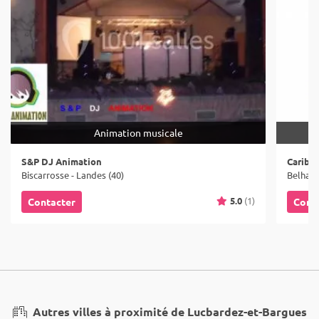
Animation musicale
S&P DJ Animation
Caribb
Biscarrosse - Landes (40)
Belhade
5.0
(1)
Contacter
Cont
Autres villes à proximité de Lucbardez-et-Bargues