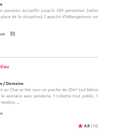
re
us pouvons accueillir jusqu'à 200 personnes (selon
 place de la réception) Capacité d'hébergement sur
max
lieu
)
e / Domaine
cès au Chai se fait sous un porche de 20m² (sol béton
le vestiaire avec penderie, 1 toilette tout public, 1
lavabos. ...
ax
4.9
(10)