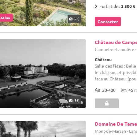
Forfait dès
3 500 €
. 44 km
(23)
Contacter
Château de Camp
Campet-et-Lamolère -
Château
Salle des fêtes : Bell
le château, et possibi
face au Château. (pour 
20-400
45 
(36)
Domaine De Tame
Mont-de-Marsan - Lan