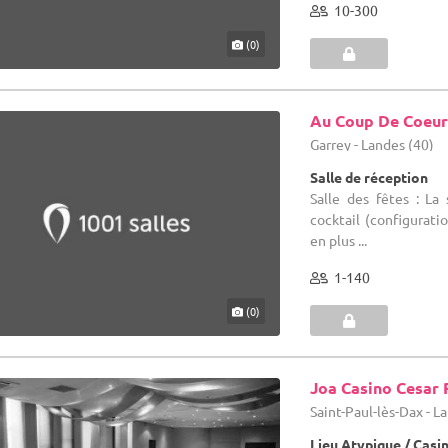
10-300
(0)
Au Coup De Coeu
Garrey - Landes (40)
Salle de réception
Salle des fêtes : L
cocktail (configurati
en plus ...
1-140
(0)
Joa Casino Cesar 
Saint-Paul-lès-Dax - L
Lieu Atypique / Casi