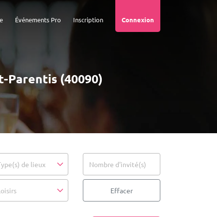
e
Événements Pro
Inscription
Connexion
t-Parentis (40090)
Type(s) de lieux
Nombre d'invité(s)
oisirs
Effacer