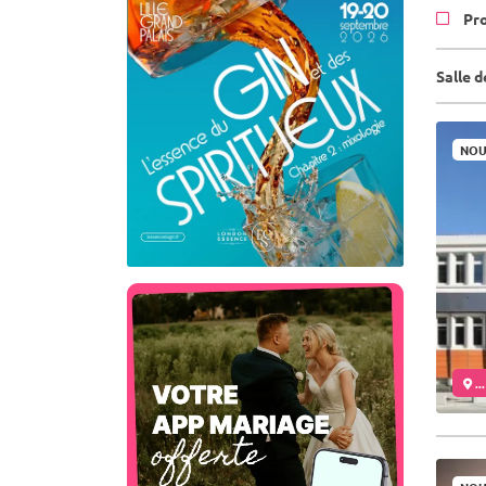
Pr
Salle 
NOU
..