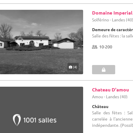
Domaine Imperial
Solférino - Landes (40
Demeure de caractèr
Salle des fêtes : la s
10-200
(4)
Chateau D'amou
Amou - Landes (40)
Château
Salle des fêtes : S
carrelée à l'ancienn
indépendante. (Possibi