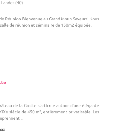
- Landes (40)
le de Réunion Bienvenue au Grand Moun Saveurs! Nous
salle de réunion et séminaire de 150m2 équipée.
tte
Château de la Grotte s'articule autour d'une élégante
IXe siècle de 450 m², entièrement privatisable. Les
mprennent ...
max