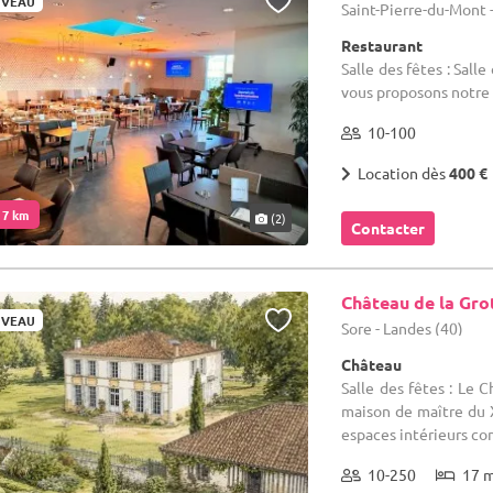
VEAU
Saint-Pierre-du-Mont 
Restaurant
Salle des fêtes : Sal
vous proposons notre 
10-100
Location dès
400 €
. 7 km
(2)
Contacter
Château de la Gro
VEAU
Sore - Landes (40)
Château
Salle des fêtes : Le 
maison de maître du X
espaces intérieurs co
10-250
17 