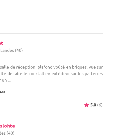
et
 Landes (40)
e salle de réception, plafond voûté en briques, vue sur
lité de faire le cocktail en extérieur sur les parterres
un ...
max
5.0
(6)
slohte
des (40)