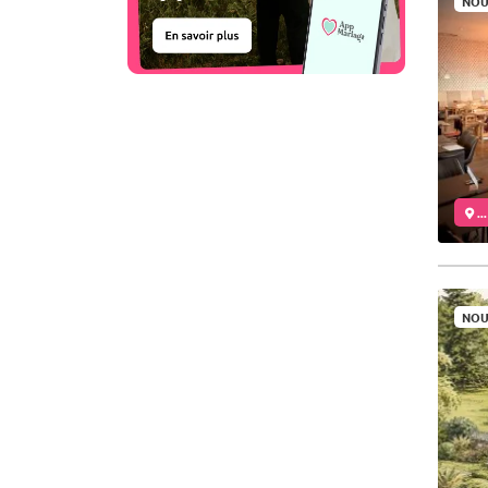
NOU
..
NOU