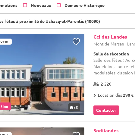
omotions
Nouveaux
Demeure Historique
des fêtes à proximité de Uchacq-et-Parentis (40090)
Cci des Landes
VEAU
Mont-de-Marsan - Lan
Salle de réception
Salle des fêtes : Au 
Madeleine, notre ét
modulables, du salon in
2-220
Location dès
290 €
. 5 km
(8)
Contacter
Sodilandes