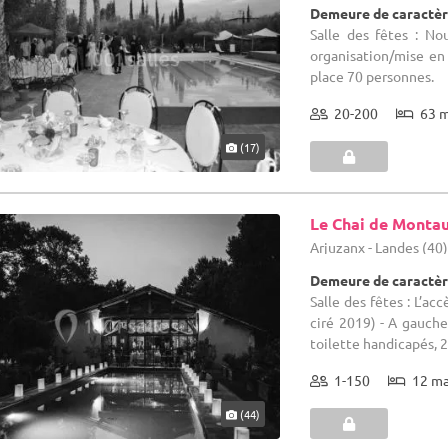
Demeure de caractè
Salle des fêtes : No
organisation/mise en
place 70 personnes.
20-200
63 
(17)
Le Chai de Montau
Arjuzanx - Landes (40
Demeure de caractèr
Salle des fêtes : L’ac
ciré 2019) - A gauche 
toilette handicapés, 2 
1-150
12 m
(44)