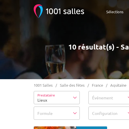
Sélections
10 résultat(s) - 
1001 Salles
Salle des fêtes
France
Aquitaine
Prestataire
Événement
Lieux
Formule
Configuration