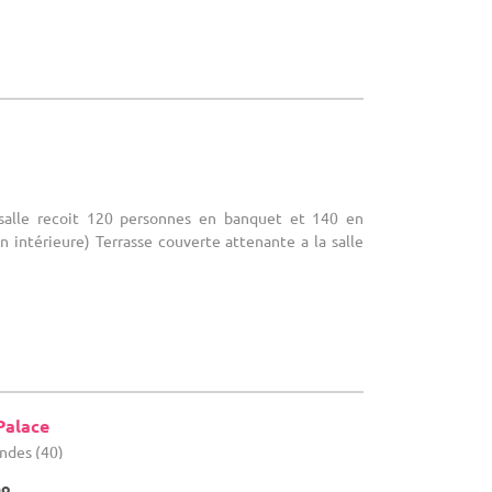
r
a salle recoit 120 personnes en banquet et 140 en
on intérieure) Terrasse couverte attenante a la salle
Palace
andes (40)
no