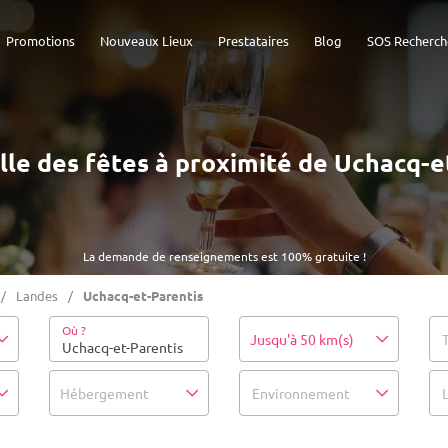
Promotions
Nouveaux Lieux
Prestataires
Blog
SOS Recherch
Salle des fêtes à proximité de Uchacq-e
La demande de renseignements est 100% gratuite !
Landes
Uchacq-et-Parentis
Où ?
Jusqu'à 50 km(s)
Hébergement
Environnement
L