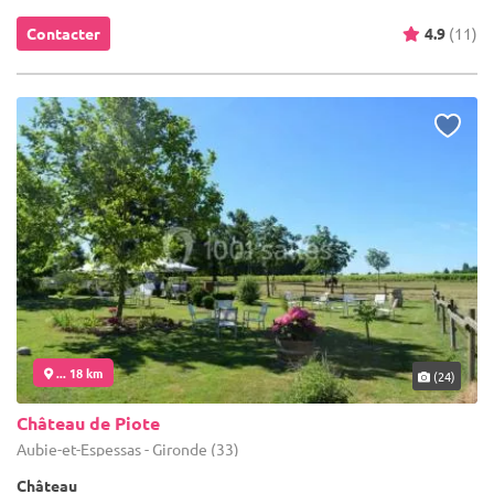
Contacter
4.9
(11)
... 18 km
(24)
Château de Piote
Aubie-et-Espessas - Gironde (33)
Château