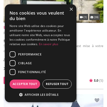
×
Nos cookies vous veulent
... 37 km
(1)
(39)
du bien
Notre site Web utilise des cookies pour
Le Chai d'Aigues Vives
améliorer l'expérience utilisateur. En
Pompignac - Gironde (33)
utilisant notre site Web, vous acceptez tous
les cookies conformément à notre Politique
Salle de réception
relative aux cookies.
En savoir plus
Salle des fêtes : Une salle pour les enfants est mise à votre
disposition. Climatisation
PERFORMANCE
10-163
12 max
CIBLAGE
Location dès
1 700 €
FONCTIONNALITÉ
Contacter
5.0
(5)
ACCEPTER TOUT
REFUSER TOUT
AFFICHER LES DÉTAILS