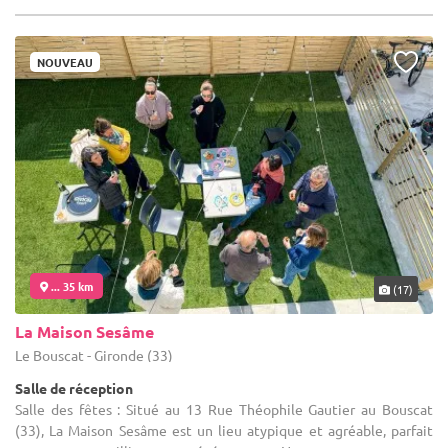
NOUVEAU
... 35 km
(17)
La Maison Sesâme
Le Bouscat - Gironde (33)
Salle de réception
Salle des fêtes : Situé au 13 Rue Théophile Gautier au Bouscat
(33), La Maison Sesâme est un lieu atypique et agréable, parfait