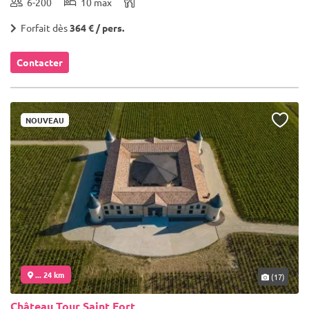
6-200
10 max
Forfait dès
364 € / pers.
Contacter
NOUVEAU
... 24 km
(17)
Château Tour Saint Fort