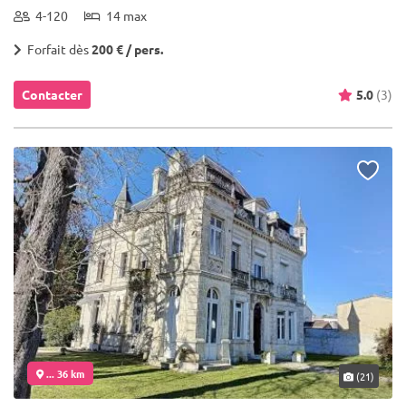
4-120
14 max
Forfait dès
200 € / pers.
Contacter
5.0
(3)
... 36 km
(21)