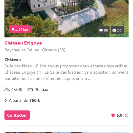
... 34 km
(8)
(56)
Château Erigoye
Beychac-et-Caillau - Gironde (33)
Château
Salle des fêtes : 🔎 Nous vous proposons deux espaces réceptifs au
Château Erigoye : ✨ La Salle des lustres : Sa disposition convient
parfaitement à une cérémonie laïque, un vin ...
1-200
40 max
À partir de
750 €
Contacter
5.0
(6)