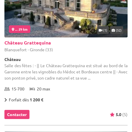
... 29 km
(1)
(52)
Château Grattequina
Blanquefort - Gironde (33)
Château
Salle des fêtes : - || Le Château Grattequina est situé au bord de la
Garonne entre les vignobles du Médoc et Bordeaux centre || - Avec
son ponton privé, son cadre naturel et sa vue ...
15-700
20 max
Forfait dès
1 200 €
Contacter
5.0
(5)