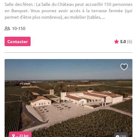
Salle des fêtes : La Salle du Château peut accueillir 150 personnes
en Banquet. Vous pourrez avoir accès à la terrasse fermée (qui
permet d'être plus nombreux), au mobilier (tables, ...
10-150
Contacter
5.0
(6)
... 23 km
(25)