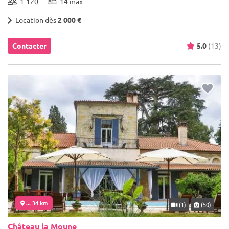
1-120
14 max
Location dès
2 000 €
Contacter
5.0
(13)
... 34 km
(1)
(50)
Château la Moune