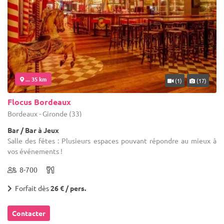
... 35 km
(1)
(17)
Flocus Bordeaux
Bordeaux - Gironde (33)
Bar / Bar à Jeux
Salle des fêtes : Plusieurs espaces pouvant répondre au mieux à
vos événements !
8-700
Forfait dès
26 € / pers.
Contacter