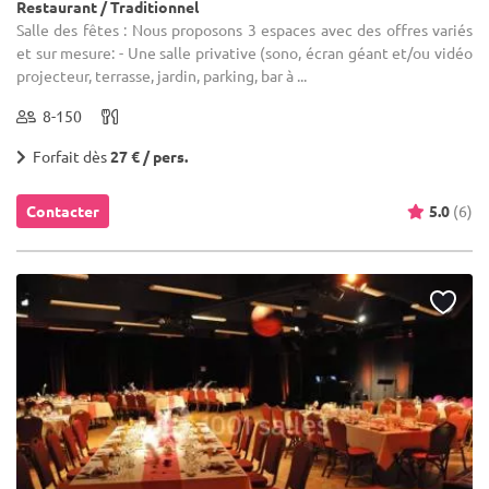
Restaurant / Traditionnel
Salle des fêtes : Nous proposons 3 espaces avec des offres variés
et sur mesure: - Une salle privative (sono, écran géant et/ou vidéo
projecteur, terrasse, jardin, parking, bar à ...
8-150
Forfait dès
27 € / pers.
Contacter
5.0
(6)