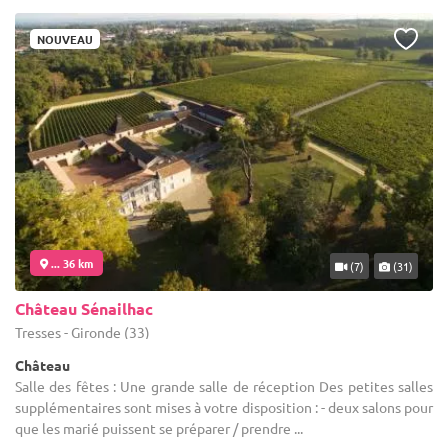
NOUVEAU
... 36 km
(7)
(31)
Château Sénailhac
Tresses - Gironde (33)
Château
Salle des fêtes : Une grande salle de réception Des petites salles
supplémentaires sont mises à votre disposition : - deux salons pour
que les marié puissent se préparer / prendre ...