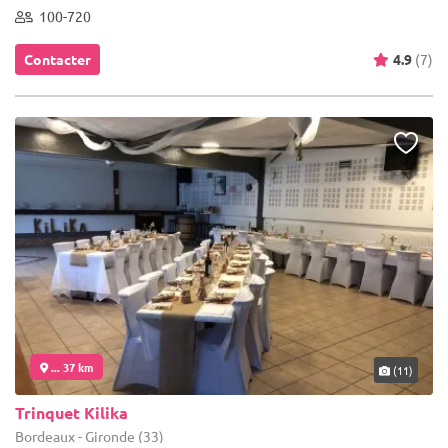
100-720
Contacter
4.9
(7)
... 37 km
(11)
Trinquet Kilika
Bordeaux - Gironde (33)