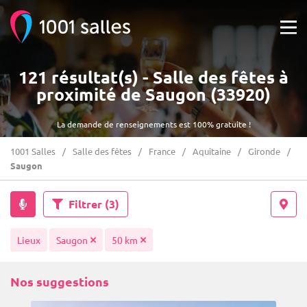
121 résultat(s) - Salle des fêtes à
proximité de Saugon (33920)
La demande de renseignements est 100% gratuite !
1001 Salles
Salle des fêtes
France
Aquitaine
Gironde
Saugon
Filtrer
(3)
Lieux
Saugon
50 km
Nos suggestions