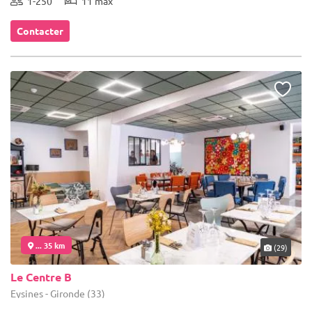
1-250
11 max
Contacter
... 35 km
(29)
Le Centre B
Eysines - Gironde (33)