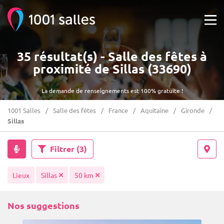
35 résultat(s) - Salle des fêtes à
proximité de Sillas (33690)
La demande de renseignements est 100% gratuite !
1001 Salles
Salle des fêtes
France
Aquitaine
Gironde
Sillas
Filtrer
(3)
Lieux
Sillas
50 km
Nos suggestions