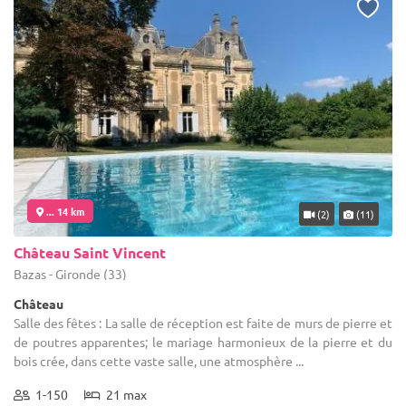
... 14 km
(2)
(11)
Château Saint Vincent
Bazas - Gironde (33)
Château
Salle des fêtes : La salle de réception est faite de murs de pierre et
de poutres apparentes; le mariage harmonieux de la pierre et du
bois crée, dans cette vaste salle, une atmosphère ...
1-150
21 max