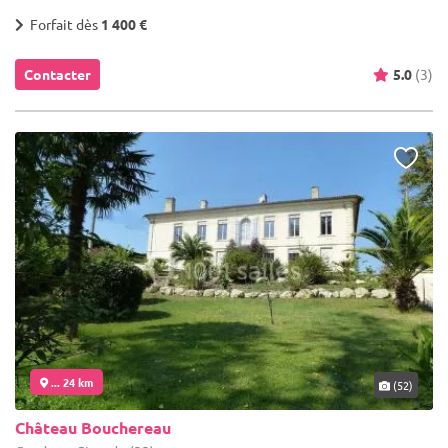
Forfait dès
1 400 €
Contacter
5.0
(3)
... 24 km
(52)
Château Bouchereau