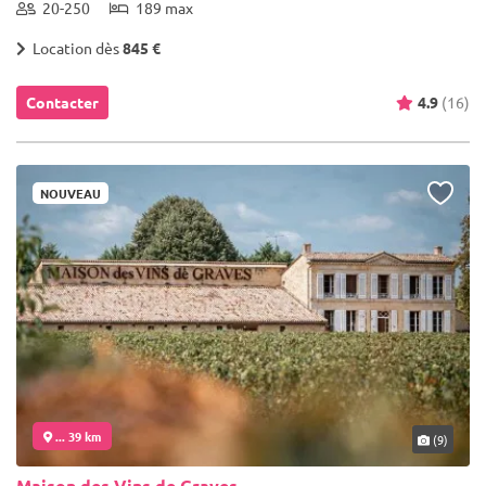
20-250
189 max
Location dès
845 €
Contacter
4.9
(16)
NOUVEAU
... 39 km
(9)
Maison des Vins de Graves