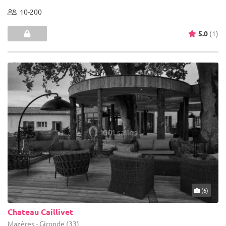
10-200
5.0
(1)
(6)
Chateau Caillivet
Mazères - Gironde (33)