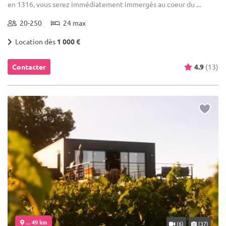
en 1316, vous serez immédiatement immergés au coeur du ...
20-250
24 max
Location dès
1 000 €
Contacter
4.9
(13)
... 49 km
(6)
(37)