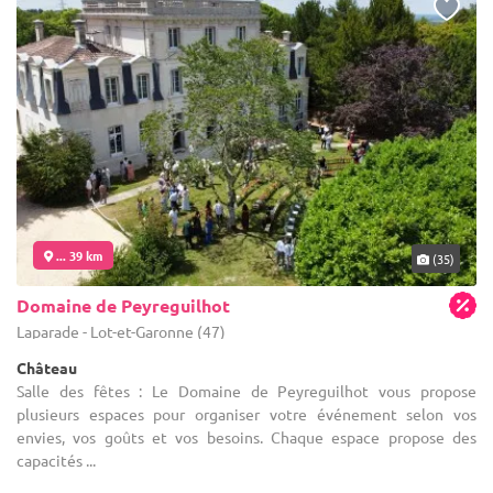
... 39 km
(35)
Domaine de Peyreguilhot
Laparade - Lot-et-Garonne (47)
Château
Salle des fêtes : Le Domaine de Peyreguilhot vous propose
plusieurs espaces pour organiser votre événement selon vos
envies, vos goûts et vos besoins. Chaque espace propose des
capacités ...