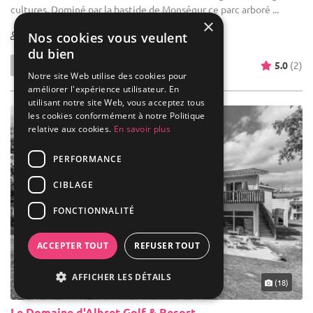
cultures. Dominé par la bastide de Monségur ce parc arboré ...
×
30-300
Nos cookies vous veulent
du bien
5.0
(2)
Notre site Web utilise des cookies pour
améliorer l'expérience utilisateur. En
utilisant notre site Web, vous acceptez tous
les cookies conformément à notre Politique
relative aux cookies.
En savoir plus
PERFORMANCE
CIBLAGE
FONCTIONNALITÉ
ACCEPTER TOUT
REFUSER TOUT
AFFICHER LES DÉTAILS
(18)
Le Domaine d'Albret Golf & Resort