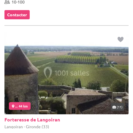
10-100
Contacter
... 44 km
(11)
Forteresse de Langoiran
Langoiran - Gironde (33)