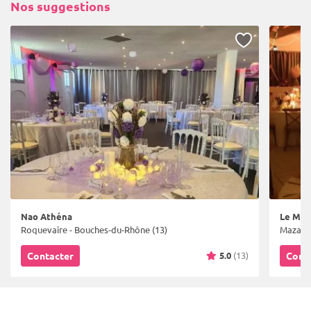
Nos suggestions
Nao Athéna
Le Mas 
Roquevaire - Bouches-du-Rhône (13)
Mazan -
5.0
(13)
Contacter
Cont