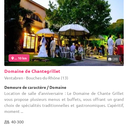
... 10 km
(20)
Domaine de Chantegrillet
Ventabren - Bouches-du-Rhône (13)
Demeure de caractère / Domaine
Location de salle d'anniversaire : Le Domaine de Chante Grillet
vous propose plusieurs menus et buffets, vous offrant un grand
choix de spécialités traditionnelles et gastronomiques. L'apéritif,
moment ...
40-300