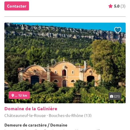
Contacter
5.0
(3)
... 12 km
(21)
Domaine de la Galinière
Châteauneuf-le-Rouge - Bouches-du-Rhône (13)
Demeure de caractère / Domaine