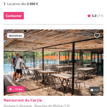
Location dès
2 000 €
Contacter
5.0
(11)
NOUVEAU
... 11 km
(12)
Restaurant du Cercle
Simiane-Collongue - Bouches-du-Rhône (13)