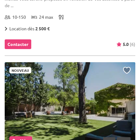
de ...
10-150
24 max
Location dès
2 500 €
Contacter
5.0
(6)
NOUVEAU