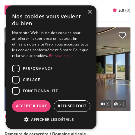
×
Contacter
5.0
(8)
Nos cookies vous veulent
du bien
Notre site Web utilise des cookies pour
améliorer l'expérience utilisateur. En
utilisant notre site Web, vous acceptez tous
les cookies conformément à notre Politique
relative aux cookies.
En savoir plus
PERFORMANCE
CIBLAGE
FONCTIONNALITÉ
... 18 km
(1)
(25)
ACCEPTER TOUT
REFUSER TOUT
Domaine des Diables
AFFICHER LES DÉTAILS
Puyloubier - Bouches-du-Rhône (13)
Demeure de caractère / Domaine viticole