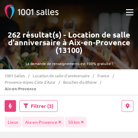
262 résultat(s) - Location de salle
d'anniversaire à Aix-en-Provence
(13100)
La demande de renseignements est 100% gratuite !
1001 Salles
Location de salle d'anniversaire
France
Provence-Alpes-Côte d'Azur
Bouches-du-Rhône
Aix-en-Provence
Filtrer
(3)
Lieux
Aix-en-Provence
50 km