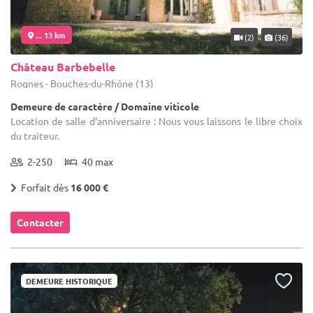
... 13 km
(2)
(36)
Château Barbebelle
Rognes - Bouches-du-Rhône (13)
Demeure de caractère / Domaine viticole
Location de salle d'anniversaire : Nous vous laissons le libre choix
du traiteur.
2-250
40 max
Forfait dès
16 000 €
Contacter
DEMEURE HISTORIQUE