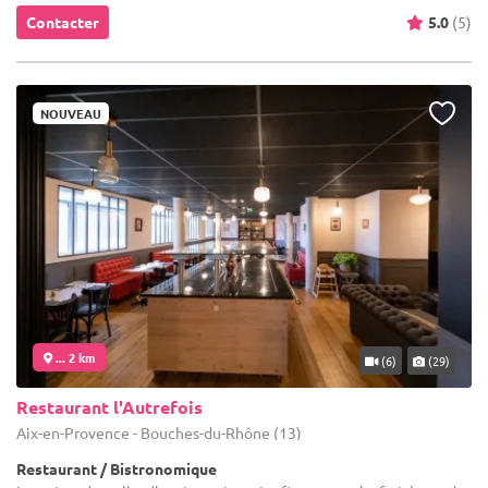
Contacter
5.0
(5)
NOUVEAU
... 2 km
(6)
(29)
Restaurant l'Autrefois
Aix-en-Provence - Bouches-du-Rhône (13)
Restaurant / Bistronomique