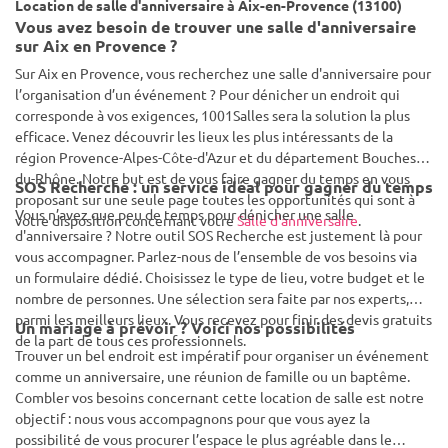
Location de salle d'anniversaire à Aix-en-Provence (13100)
Vous avez besoin de trouver une salle d'anniversaire
sur Aix en Provence ?
Sur Aix en Provence, vous recherchez une salle d'anniversaire pour
l’organisation d’un événement ? Pour dénicher un endroit qui
corresponde à vos exigences, 1001Salles sera la solution la plus
efficace. Venez découvrir les lieux les plus intéressants de la
région Provence-Alpes-Côte-d'Azur et du département Bouches-
du-Rhône. Notre but est de vous faire gagner du temps en vous
SOS Recherche : un service idéal pour gagner du temps
proposant sur une seule page toutes les opportunités qui sont à
Vous n’avez que peu de temps pour dénicher une salle
votre disposition concernant votre
Salle d'anniversaire
.
d'anniversaire ? Notre outil SOS Recherche est justement là pour
vous accompagner. Parlez-nous de l’ensemble de vos besoins via
un formulaire dédié. Choisissez le type de lieu, votre budget et le
nombre de personnes. Une sélection sera faite par nos experts,
parmi les meilleurs lieux. Vous recevez pour finir des devis gratuits
Un mariage à prévoir ? Voici nos possibilités
de la part de tous ces professionnels.
Trouver un bel endroit est impératif pour organiser un événement
comme un anniversaire, une réunion de famille ou un baptême.
Combler vos besoins concernant cette location de salle est notre
objectif : nous vous accompagnons pour que vous ayez la
possibilité de vous procurer l’espace le plus agréable dans le