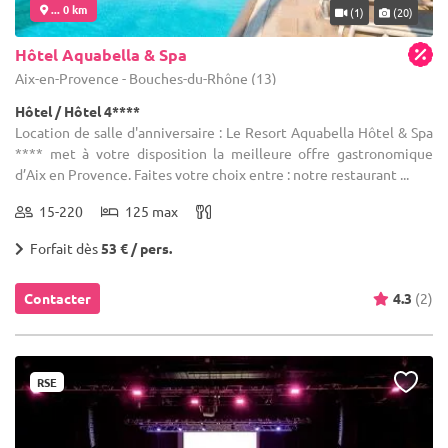
... 0 km
(1)
(20)
Hôtel Aquabella & Spa
Aix-en-Provence - Bouches-du-Rhône (13)
Hôtel / Hôtel 4****
Location de salle d'anniversaire : Le Resort Aquabella Hôtel & Spa
**** met à votre disposition la meilleure offre gastronomique
d’Aix en Provence. Faites votre choix entre : notre restaurant ...
15-220
125 max
Forfait dès
53 € / pers.
Contacter
4.3
(2)
RSE