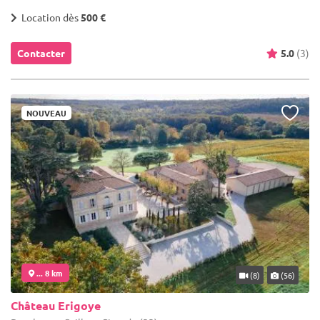
Location dès
500 €
Contacter
5.0
(3)
NOUVEAU
... 8 km
(8)
(56)
Château Erigoye