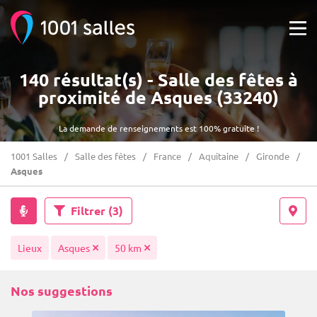
140 résultat(s) - Salle des fêtes à
proximité de Asques (33240)
La demande de renseignements est 100% gratuite !
1001 Salles
Salle des fêtes
France
Aquitaine
Gironde
Asques
Filtrer
(3)
Lieux
Asques
50 km
Nos suggestions