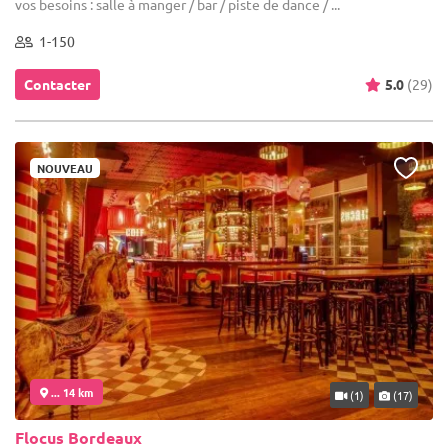
vos besoins : salle à manger / bar / piste de dance / ...
1-150
Contacter
5.0
(29)
NOUVEAU
... 14 km
(1)
(17)
Flocus Bordeaux