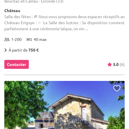
Beychac-et-Caillau - Gironde (33)
Château
Salle des fêtes : 🔎 Nous vous proposons deux espaces réceptifs au
Château Erigoye : ✨ La Salle des lustres : Sa disposition convient
parfaitement à une cérémonie laïque, un vin ...
1-200
40 max
À partir de
750 €
Contacter
5.0
(6)