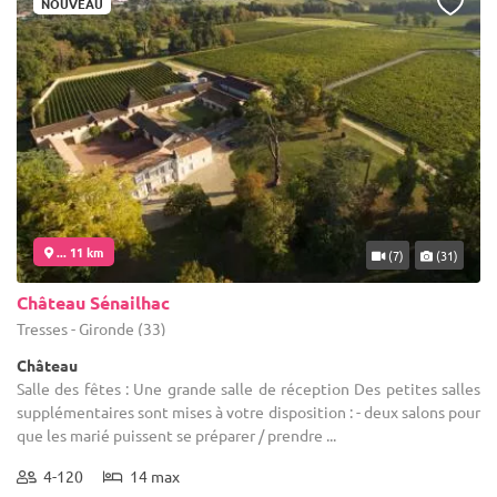
NOUVEAU
... 11 km
(7)
(31)
Château Sénailhac
Tresses - Gironde (33)
Château
Salle des fêtes : Une grande salle de réception Des petites salles
supplémentaires sont mises à votre disposition : - deux salons pour
que les marié puissent se préparer / prendre ...
4-120
14 max