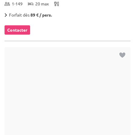
1-149
20 max
Forfait dès
89 € / pers.
Contacter
... 17 km
(21)