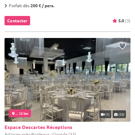
Forfait dès
200 € / pers.
Contacter
5.0
(3)
... 12 km
(1)
(33)
Espace Descartes Réceptions
Artigues-près-Bordeaux - Gironde (33)