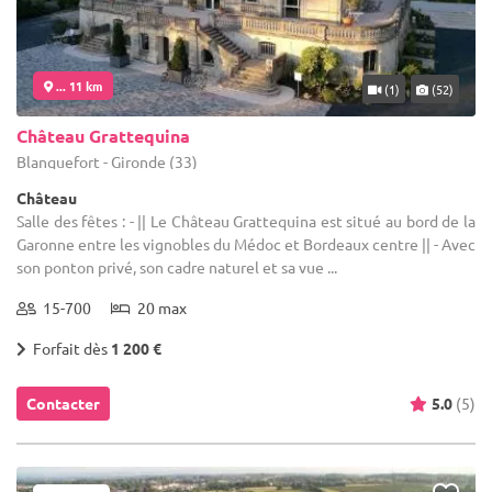
... 11 km
(1)
(52)
Château Grattequina
Blanquefort - Gironde (33)
Château
Salle des fêtes : - || Le Château Grattequina est situé au bord de la
Garonne entre les vignobles du Médoc et Bordeaux centre || - Avec
son ponton privé, son cadre naturel et sa vue ...
15-700
20 max
Forfait dès
1 200 €
Contacter
5.0
(5)