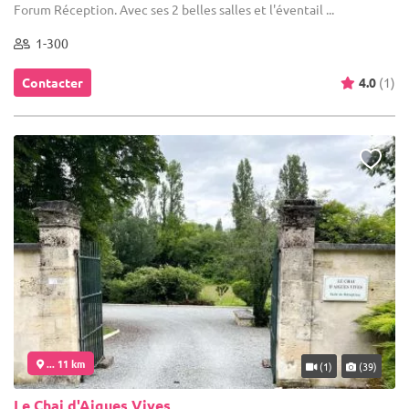
Forum Réception. Avec ses 2 belles salles et l'éventail ...
1-300
Contacter
4.0
(1)
... 11 km
(1)
(39)
Le Chai d'Aigues Vives