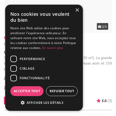
Château des Tours
Le Bouscat - Gironde (33)
×
Nos cookies vous veulent
Château
du bien
Salle des fêtes : 4 salles (40 m², 50 m², 60 m², 130 m²). La grande
salle peut accueillir jusqu'à 130 personnes en repas assis et 250
Notre site Web utilise des cookies pour
personnes en cocktail.
améliorer l'expérience utilisateur. En
utilisant notre site Web, vous acceptez tous
1-250
les cookies conformément à notre Politique
relative aux cookies.
En savoir plus
Location dès
2 000 €
PERFORMANCE
Contacter
5.0
(3)
CIBLAGE
FONCTIONNALITÉ
ACCEPTER TOUT
REFUSER TOUT
AFFICHER LES DÉTAILS