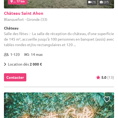
... 17 km
(1)
(27)
Château Saint Ahon
Blanquefort - Gironde (33)
Château
Salle des fêtes : - La salle de réception du château, d’une superficie
de 145 m², accueille jusqu’à 100 personnes en banquet (assis) avec
tables rondes et/ou rectangulaires et 120 ...
1-120
14 max
Location dès
2 000 €
Contacter
5.0
(13)