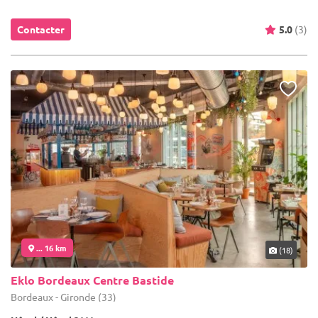
Contacter
5.0
(3)
... 16 km
(18)
Eklo Bordeaux Centre Bastide
Bordeaux - Gironde (33)