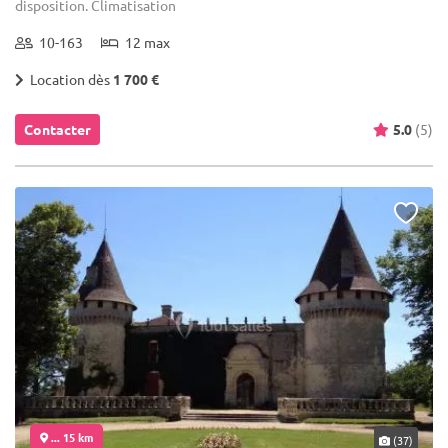
disposition. Climatisation
10-163
12 max
Location dès
1 700 €
Contacter
5.0
(5)
... 15 km
(37)