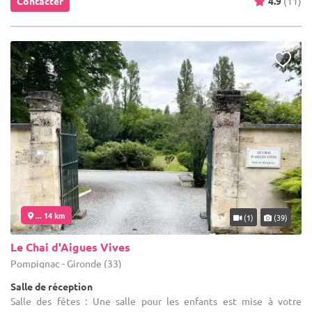
Contacter
4.9
(11)
... 14 km
(1)
(39)
Le Chai d'Aigues Vives
Pompignac - Gironde (33)
Salle de réception
Salle des fêtes : Une salle pour les enfants est mise à votre