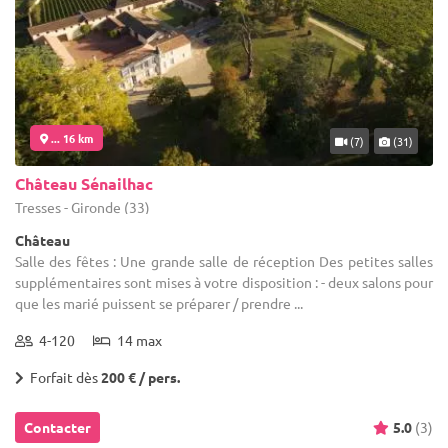
... 16 km
(7)
(31)
Château Sénailhac
Tresses - Gironde (33)
Château
Salle des fêtes : Une grande salle de réception Des petites salles
supplémentaires sont mises à votre disposition : - deux salons pour
que les marié puissent se préparer / prendre ...
4-120
14 max
Forfait dès
200 € / pers.
Contacter
5.0
(3)