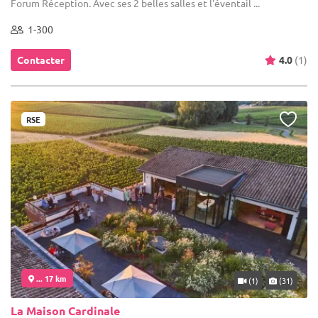
Forum Réception. Avec ses 2 belles salles et l'éventail ...
1-300
Contacter
4.0
(1)
RSE
... 17 km
(1)
(31)
La Maison Cardinale