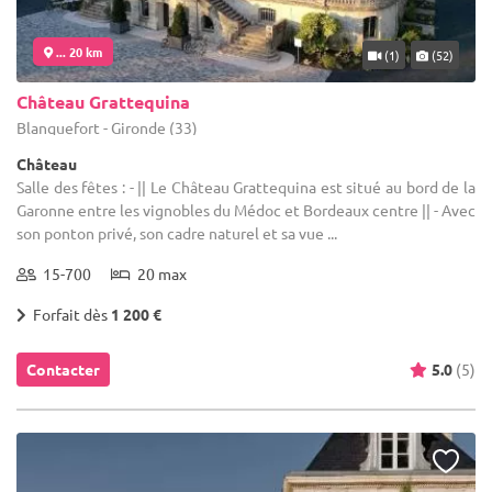
... 20 km
(1)
(52)
Château Grattequina
Blanquefort - Gironde (33)
Château
Salle des fêtes : - || Le Château Grattequina est situé au bord de la
Garonne entre les vignobles du Médoc et Bordeaux centre || - Avec
son ponton privé, son cadre naturel et sa vue ...
15-700
20 max
Forfait dès
1 200 €
Contacter
5.0
(5)