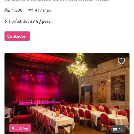
1-200
417 max
Forfait dès
27 € / pers.
Contacter
... 23 km
(13)