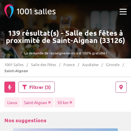
139 résultat(s) - Salle des fêtes à
proximité de Saint-Aignan (33126)
La demande de renseignements est 100% gratuite !
1001 Salles
Salle des fêtes
France
Aquitaine
Gironde
Saint-Aignan
Filtrer
(3)
Lieux
Saint-Aignan
50 km
Nos suggestions