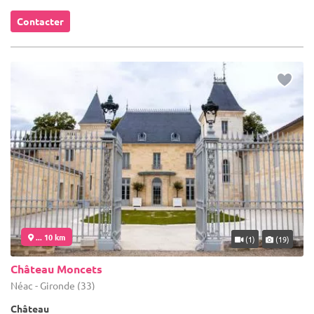
Contacter
... 10 km
(1)
(19)
Château Moncets
Néac - Gironde (33)
Château