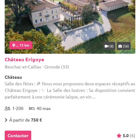
... 11 km
(8)
(56)
Château Erigoye
Beychac-et-Caillau - Gironde (33)
Château
Salle des fêtes : 🔎 Nous vous proposons deux espaces réceptifs au
Château Erigoye : ✨ La Salle des lustres : Sa disposition convient
parfaitement à une cérémonie laïque, un vin ...
1-200
40 max
À partir de
750 €
Contacter
5.0
(6)