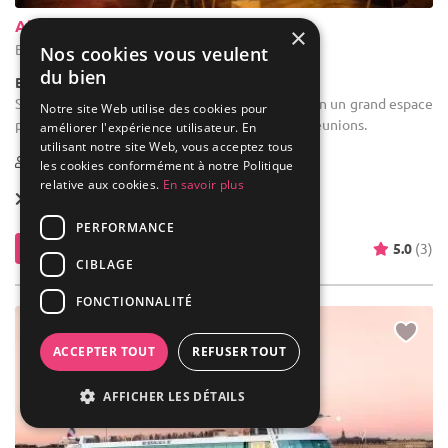
Alcazar
×
Bordeaux - Gironde (33)
Nos cookies vous veulent
du bien
Bar / Bar à cocktails
Salle des fêtes : Nous mettons à votre disposition un grand espace
Notre site Web utilise des cookies pour
pour vos événements et un plus petit pour vos réunions.
améliorer l'expérience utilisateur. En
utilisant notre site Web, vous acceptez tous
15-170
les cookies conformément à notre Politique
relative aux cookies.
En savoir plus
Location dès
400 €
PERFORMANCE
Contacter
5.0
(3)
CIBLAGE
FONCTIONNALITÉ
ACCEPTER TOUT
REFUSER TOUT
AFFICHER LES DÉTAILS