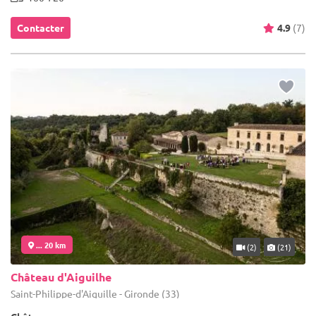
Contacter
4.9
(7)
... 20 km
(2)
(21)
Château d'Aiguilhe
Saint-Philippe-d'Aiguille - Gironde (33)