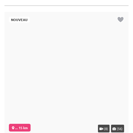
NOUVEAU
... 15 km
(8)
(56)