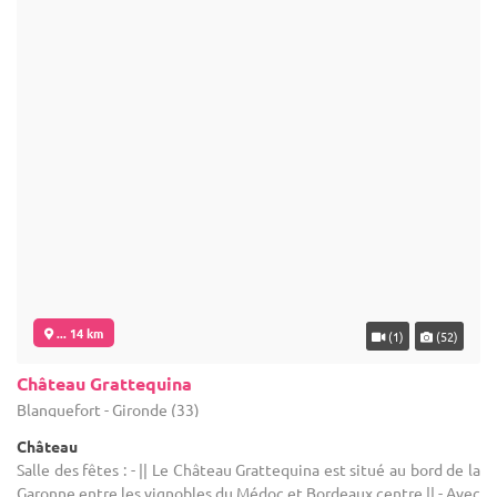
... 14 km
(1)
(52)
Château Grattequina
Blanquefort - Gironde (33)
Château
Salle des fêtes : - || Le Château Grattequina est situé au bord de la
Garonne entre les vignobles du Médoc et Bordeaux centre || - Avec