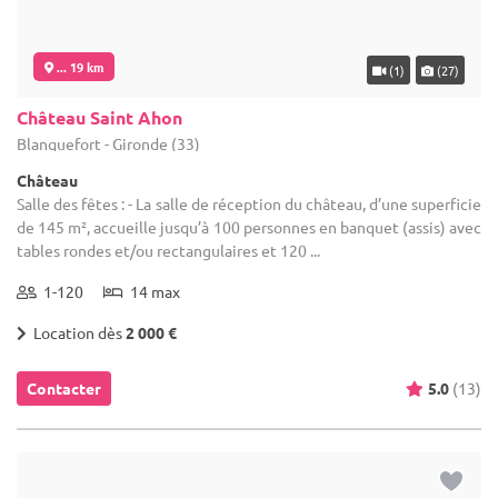
... 19 km
(1)
(27)
Château Saint Ahon
Blanquefort - Gironde (33)
Château
Salle des fêtes : - La salle de réception du château, d’une superficie
de 145 m², accueille jusqu’à 100 personnes en banquet (assis) avec
tables rondes et/ou rectangulaires et 120 ...
1-120
14 max
Location dès
2 000 €
Contacter
5.0
(13)