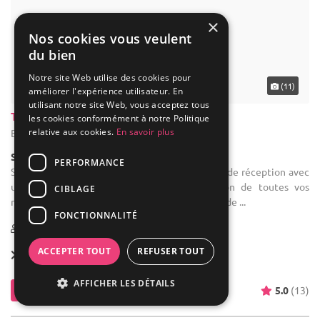
×
Nos cookies vous veulent
du bien
Notre site Web utilise des cookies pour
... 21 km
(11)
améliorer l'expérience utilisateur. En
utilisant notre site Web, vous acceptez tous
Trinquet Kilika
les cookies conformément à notre Politique
relative aux cookies.
En savoir plus
Bordeaux - Gironde (33)
Salle de réception
PERFORMANCE
Salle des fêtes : Le Kilika vous propose sa salle de réception avec
un service traiteur intégré pour l'organisation de toutes vos
CIBLAGE
réceptions privées (baptême, anniversaire, fête de ...
FONCTIONNALITÉ
20-90
ACCEPTER TOUT
REFUSER TOUT
Location dès
600 €
AFFICHER LES DÉTAILS
Contacter
5.0
(13)