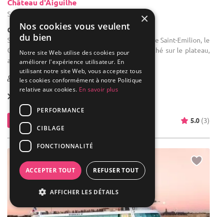
Château d'Aiguilhe
Saint-Philippe-d'Aiguille - Gironde (33)
×
Nos cookies vous veulent
Château
du bien
Salle des fêtes : Situé à seulement 15 minutes de Saint-Emilion, le
Château d’Aiguilhe offre un cadre privilégié niché sur le plateau,
Notre site Web utilise des cookies pour
au cœur de l’appellation viticole ...
améliorer l'expérience utilisateur. En
utilisant notre site Web, vous acceptez tous
20-400
les cookies conformément à notre Politique
relative aux cookies.
En savoir plus
Forfait dès
3 950 €
PERFORMANCE
Contacter
5.0
(3)
CIBLAGE
FONCTIONNALITÉ
ACCEPTER TOUT
REFUSER TOUT
AFFICHER LES DÉTAILS