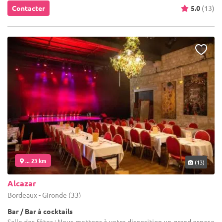
Contacter
5.0
(13)
... 23 km
(13)
Alcazar
Bordeaux - Gironde (33)
Bar / Bar à cocktails
Salle des fêtes : Nous mettons à votre disposition un grand espace