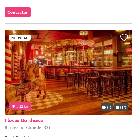
Contacter
NOUVEAU
... 22 km
(1)
(17)
Flocus Bordeaux
Bordeaux - Gironde (33)