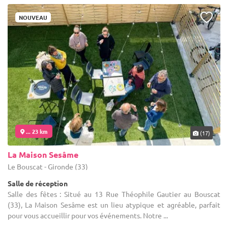
NOUVEAU
... 23 km
(17)
La Maison Sesâme
Le Bouscat - Gironde (33)
Salle de réception
Salle des fêtes : Situé au 13 Rue Théophile Gautier au Bouscat
(33), La Maison Sesâme est un lieu atypique et agréable, parfait
pour vous accueillir pour vos événements. Notre ...