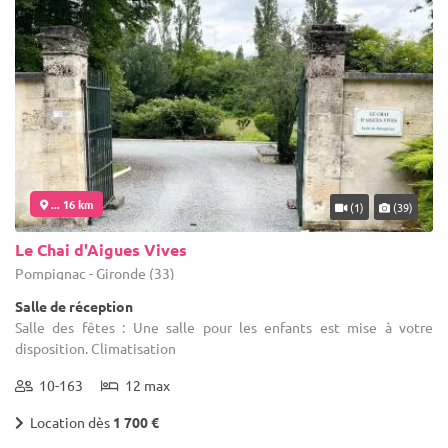
... 16 km
(1)
(39)
Le Chai d'Aigues Vives
Pompignac - Gironde (33)
Salle de réception
Salle des fêtes : Une salle pour les enfants est mise à votre
disposition. Climatisation
10-163
12 max
Location dès
1 700 €