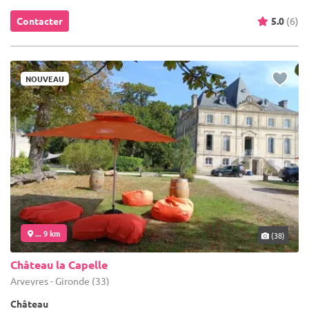
Contacter
5.0
(6)
NOUVEAU
... 9 km
(38)
Château la Capelle
Arveyres - Gironde (33)
Château