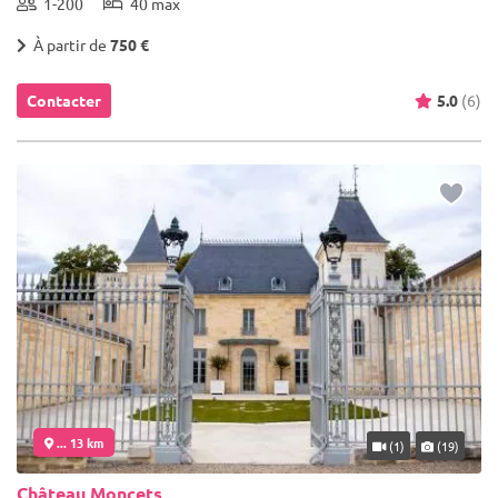
1-200
40 max
À partir de
750 €
Contacter
5.0
(6)
... 13 km
(1)
(19)
Château Moncets