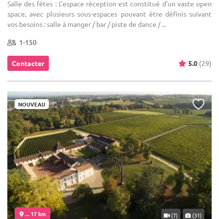
Salle des fêtes : L'espace réception est constitué d'un vaste open
space, avec plusieurs sous-espaces pouvant être définis suivant
vos besoins : salle à manger / bar / piste de dance / ...
1-150
Contacter
5.0
(29)
NOUVEAU
... 17 km
(7)
(31)