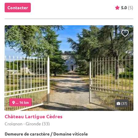
Contacter
5.0
(5)
... 16 km
(37)
Château Lartigue Cèdres
Croignon - Gironde (33)
Demeure de caractère / Domaine viticole