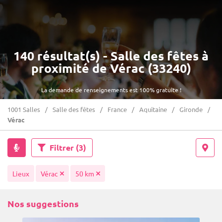
140 résultat(s) - Salle des fêtes à
proximité de Vérac (33240)
La demande de renseignements est 100% gratuite !
1001 Salles
Salle des fêtes
France
Aquitaine
Gironde
Vérac
Filtrer
(3)
Lieux
Vérac
50 km
Nos suggestions