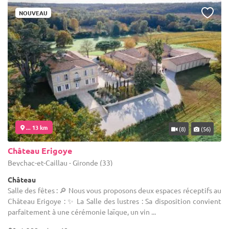
NOUVEAU
... 13 km
(8)
(56)
Château Erigoye
Beychac-et-Caillau - Gironde (33)
Château
Salle des fêtes : 🔎 Nous vous proposons deux espaces réceptifs au
Château Erigoye : ✨ La Salle des lustres : Sa disposition convient
parfaitement à une cérémonie laïque, un vin ...