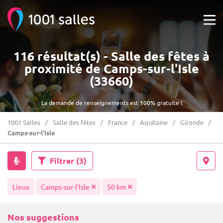
116 résultat(s) - Salle des fêtes à
proximité de Camps-sur-l'Isle
(33660)
La demande de renseignements est 100% gratuite !
1001 Salles
Salle des fêtes
France
Aquitaine
Gironde
Camps-sur-l'Isle
Filtrer
(3)
Lieux
Camps-sur-l'Isle
50 km
Nos suggestions