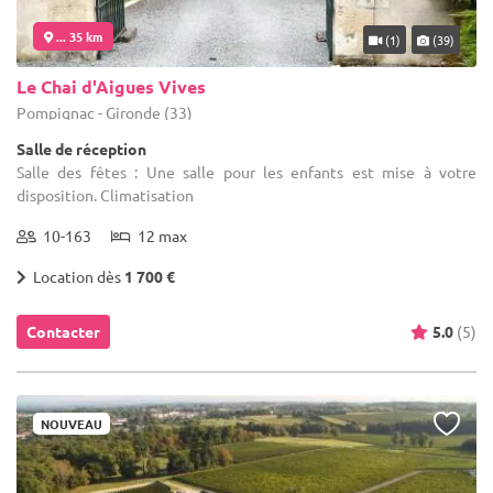
... 35 km
(1)
(39)
Le Chai d'Aigues Vives
Pompignac - Gironde (33)
Salle de réception
Salle des fêtes : Une salle pour les enfants est mise à votre
disposition. Climatisation
10-163
12 max
Location dès
1 700 €
Contacter
5.0
(5)
NOUVEAU