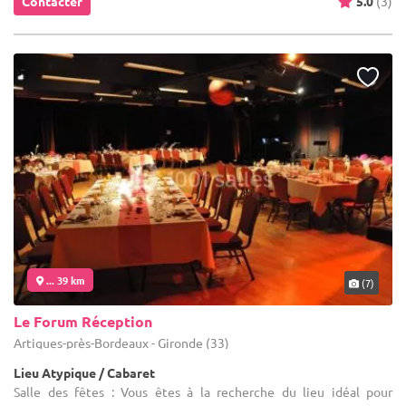
Contacter
5.0
(3)
... 39 km
(7)
Le Forum Réception
Artigues-près-Bordeaux - Gironde (33)
Lieu Atypique / Cabaret
Salle des fêtes : Vous êtes à la recherche du lieu idéal pour