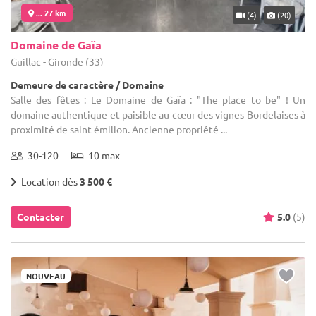
... 27 km
(4)
(20)
Domaine de Gaïa
Guillac - Gironde (33)
Demeure de caractère / Domaine
Salle des fêtes : Le Domaine de Gaïa : "The place to be" ! Un
domaine authentique et paisible au cœur des vignes Bordelaises à
proximité de saint-émilion. Ancienne propriété ...
30-120
10 max
Location dès
3 500 €
Contacter
5.0
(5)
NOUVEAU