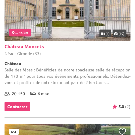
... 14 km
(1)
(19)
Château Moncets
Néac - Gironde (33)
Château
Salle des fêtes : Bénéficiez de notre spacieuse salle de réception
de 170 m² pour tous vos événements professionnels. Détendez-
vous et profitez de notre luxuriant parc de 2 hectares ...
20-150
6 max
Contacter
5.0
(2)
RSE