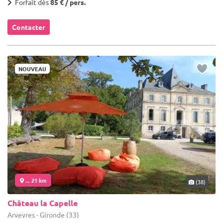
Forfait dès
85 € / pers.
Contacter
NOUVEAU
... 21 km
(38)
Château la Capelle
Arveyres - Gironde (33)