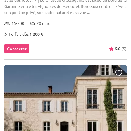
Salle des fêtes : - || Le Château Grattequina est situé au bord de la
Garonne entre les vignobles du Médoc et Bordeaux centre || - Avec
son ponton privé, son cadre naturel et sa vue ...
15-700
20 max
Forfait dès
1 200 €
Contacter
5.0
(5)