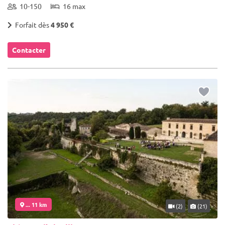
10-150
16 max
Forfait dès
4 950 €
Contacter
... 11 km
(2)
(21)