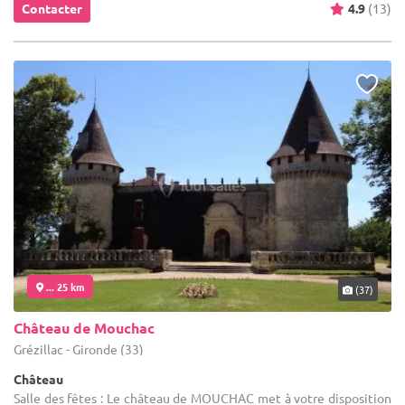
Contacter
4.9
(13)
... 25 km
(37)
Château de Mouchac
Grézillac - Gironde (33)
Château
Salle des fêtes : Le château de MOUCHAC met à votre disposition