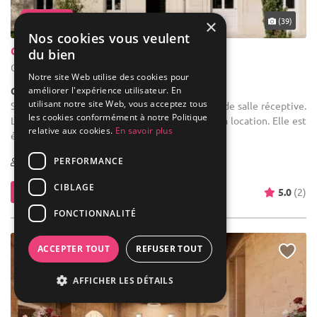
... 43 km
(39)
×
Nos cookies vous veulent
Château Grand Arnaud
du bien
Carignan-de-Bordeaux - Gironde (33)
Notre site Web utilise des cookies pour
améliorer l'expérience utilisateur. En
Château
utilisant notre site Web, vous acceptez tous
Salle des fêtes : Le Château dispose d'une grande salle réceptive.
les cookies conformément à notre Politique
Le mobilier (chaises et tables) est inclus dans la location. Elle est
relative aux cookies.
En savoir plus
équipée de tout le matériel sonore et lumineux.
PERFORMANCE
10-200
18 max
CIBLAGE
Contacter
5.0
(2)
FONCTIONNALITÉ
ACCEPTER TOUT
REFUSER TOUT
AFFICHER LES DÉTAILS