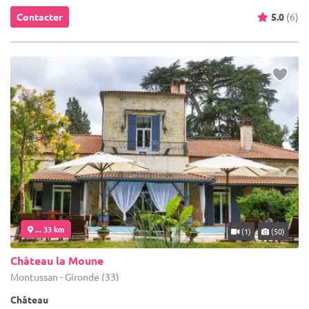
Contacter
5.0
(6)
... 33 km
(1)
(50)
Château la Moune
Montussan - Gironde (33)
Château