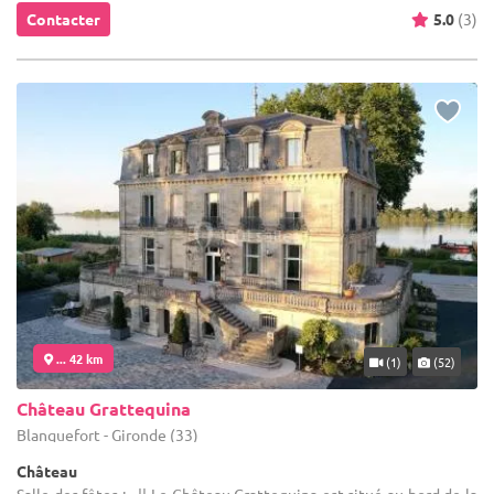
Contacter
5.0
(3)
... 42 km
(1)
(52)
Château Grattequina
Blanquefort - Gironde (33)
Château