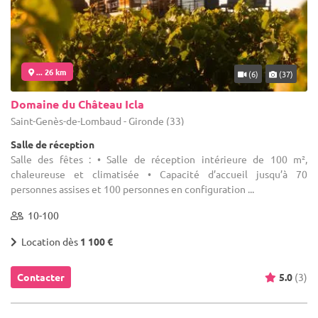
... 26 km
(6)
(37)
Domaine du Château Icla
Saint-Genès-de-Lombaud - Gironde (33)
Salle de réception
Salle des fêtes : • Salle de réception intérieure de 100 m²,
chaleureuse et climatisée • Capacité d’accueil jusqu’à 70
personnes assises et 100 personnes en configuration ...
10-100
Location dès
1 100 €
Contacter
5.0
(3)