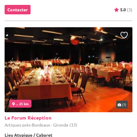
Contacter
5.0
(3)
... 25 km
(7)
Le Forum Réception
Artigues-près-Bordeaux - Gironde (33)
Lieu Atypique / Cabaret