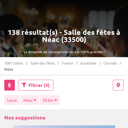
138 résultat(s) - Salle des fêtes à
Néac (33500)
La demande de renseignements est 100% gratuite !
1001 Salles
Salle des fêtes
France
Aquitaine
Gironde
Néac
Filtrer
(3)
Lieux
Néac
50 km
Nos suggestions