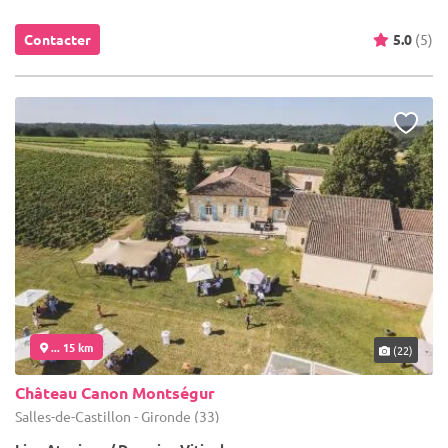
Contacter
5.0
(5)
... 15 km
(22)
Château Canon Montségur
Salles-de-Castillon - Gironde (33)