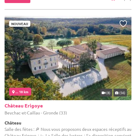
NOUVEAU
... 18 km
(8)
(56)
Château Erigoye
Beychac-et-Caillau - Gironde (33)
Château
Salle des fêtes : 🔎 Nous vous proposons deux espaces réceptifs au
Château Erigoye : ✨ La Salle des lustres : Sa disposition convient