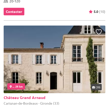
20-120
Contacter
5.0
(10)
... 28 km
(39)
Château Grand Arnaud
Carignan-de-Bordeaux - Gironde (33)