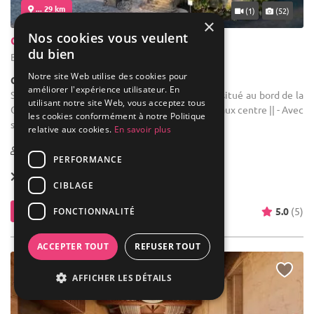
... 29 km
(1)
(52)
×
Nos cookies vous veulent
Château Grattequina
du bien
Blanquefort - Gironde (33)
Notre site Web utilise des cookies pour
Château
améliorer l'expérience utilisateur. En
Salle des fêtes : - || Le Château Grattequina est situé au bord de la
utilisant notre site Web, vous acceptez tous
Garonne entre les vignobles du Médoc et Bordeaux centre || - Avec
les cookies conformément à notre Politique
son ponton privé, son cadre naturel et sa vue ...
relative aux cookies.
En savoir plus
15-700
20 max
PERFORMANCE
Forfait dès
1 200 €
CIBLAGE
Contacter
5.0
(5)
FONCTIONNALITÉ
ACCEPTER TOUT
REFUSER TOUT
AFFICHER LES DÉTAILS