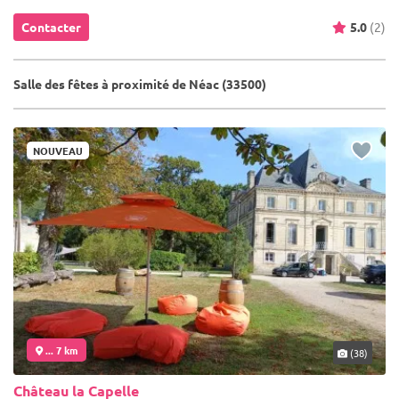
Contacter
5.0
(2)
Salle des fêtes à proximité de Néac (33500)
NOUVEAU
... 7 km
(38)
Château la Capelle