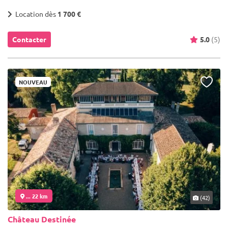
Location dès
1 700 €
Contacter
5.0
(5)
NOUVEAU
... 22 km
(42)
Château Destinée