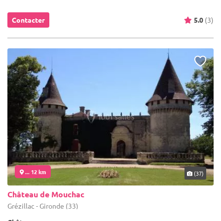
Contacter
5.0
(3)
... 12 km
(37)
Château de Mouchac
Grézillac - Gironde (33)