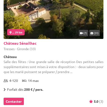
... 29 km
(7)
(31)
Château Sénailhac
Tresses - Gironde (33)
Château
Salle des fêtes : Une grande salle de réception Des petites salles
supplémentaires sont mises à votre disposition : - deux salons pour
que les marié puissent se préparer / prendre ...
4-120
14 max
Forfait dès
200 € / pers.
Contacter
5.0
(3)