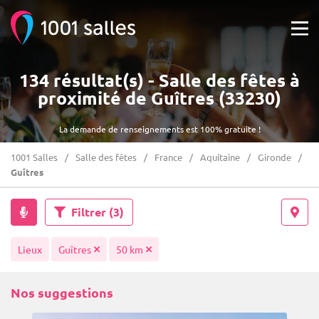
134 résultat(s) - Salle des fêtes à
proximité de Guîtres (33230)
La demande de renseignements est 100% gratuite !
1001 Salles
Salle des fêtes
France
Aquitaine
Gironde
Guîtres
Filtrer
(3)
Lieux
Guîtres
50 km
Nos suggestions