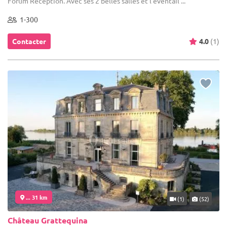
Forum Réception. Avec ses 2 belles salles et l'éventail ...
1-300
Contacter
4.0
(1)
... 31 km
(1)
(52)
Château Grattequina