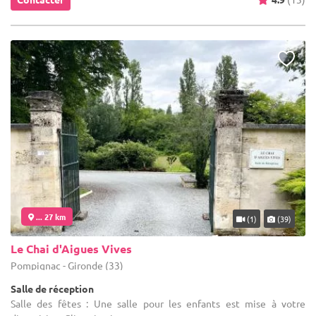
... 27 km
(1)
(39)
Le Chai d'Aigues Vives
Pompignac - Gironde (33)
Salle de réception
Salle des fêtes : Une salle pour les enfants est mise à votre