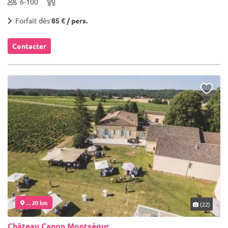
6-100
Forfait dès
85 € / pers.
Contacter
... 20 km
(22)
Château Canon Montségur