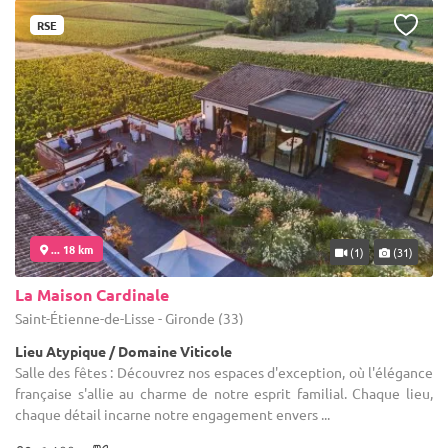
RSE
... 18 km
(1)
(31)
La Maison Cardinale
Saint-Étienne-de-Lisse - Gironde (33)
Lieu Atypique / Domaine Viticole
Salle des fêtes : Découvrez nos espaces d'exception, où l'élégance
française s'allie au charme de notre esprit familial. Chaque lieu,
chaque détail incarne notre engagement envers ...