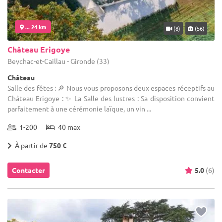
... 24 km
(8)
(56)
Château Erigoye
Beychac-et-Caillau - Gironde (33)
Château
Salle des fêtes : 🔎 Nous vous proposons deux espaces réceptifs au
Château Erigoye : ✨ La Salle des lustres : Sa disposition convient
parfaitement à une cérémonie laïque, un vin ...
1-200
40 max
À partir de
750 €
Contacter
5.0
(6)