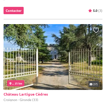
Contacter
5.0
(3)
... 25 km
(37)
Château Lartigue Cèdres
Croignon - Gironde (33)