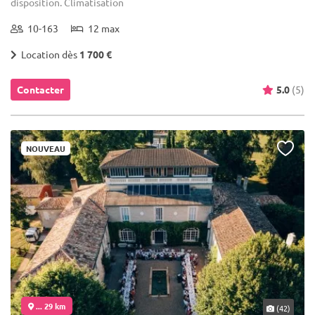
disposition. Climatisation
10-163
12 max
Location dès
1 700 €
Contacter
5.0
(5)
NOUVEAU
... 29 km
(42)