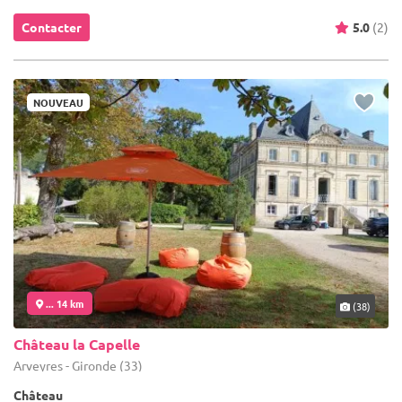
Contacter
5.0
(2)
NOUVEAU
... 14 km
(38)
Château la Capelle
Arveyres - Gironde (33)
Château