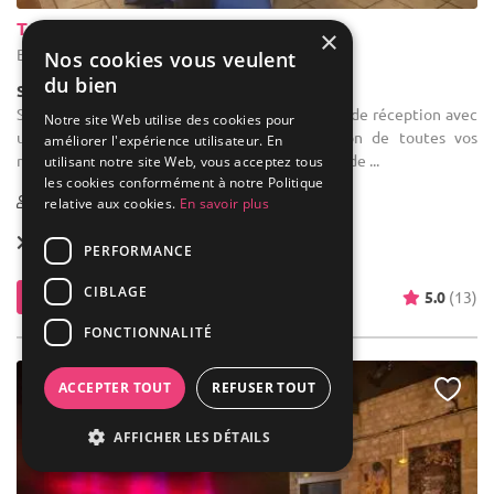
Trinquet Kilika
×
Bordeaux - Gironde (33)
Nos cookies vous veulent
du bien
Salle de réception
Salle des fêtes : Le Kilika vous propose sa salle de réception avec
Notre site Web utilise des cookies pour
un service traiteur intégré pour l'organisation de toutes vos
améliorer l'expérience utilisateur. En
réceptions privées (baptême, anniversaire, fête de ...
utilisant notre site Web, vous acceptez tous
les cookies conformément à notre Politique
20-90
relative aux cookies.
En savoir plus
Location dès
600 €
PERFORMANCE
CIBLAGE
Contacter
5.0
(13)
FONCTIONNALITÉ
ACCEPTER TOUT
REFUSER TOUT
AFFICHER LES DÉTAILS