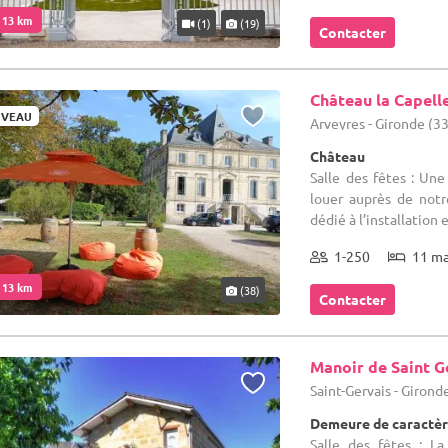
. 13 km
(1)
(19)
Contacter
Château la Capell
VEAU
Arveyres - Gironde (33
Château
Salle des fêtes : Une
louer auprès de notr
dédié à l’installation e
1-250
11 m
. 13 km
(38)
Contacter
Manoir de Saint G
Saint-Gervais - Girond
Demeure de caractèr
Salle des fêtes : L