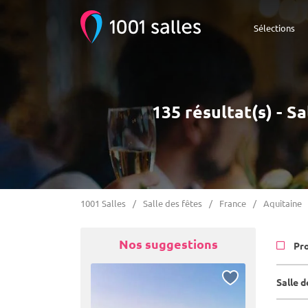
Sélections
135 résultat(s) - S
1001 Salles
Salle des fêtes
France
Aquitaine
Nos suggestions
Pr
Salle 