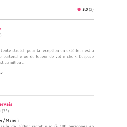
5.0
(2)
e
)
 tente stretch pour la réception en extérieur est à
e partenaire ou du loueur de votre choix. L’espace
st au milieu ...
ax
ervais
e (33)
e / Manoir
a salle de 200m² reçoit jusqu'à 180 personnes en