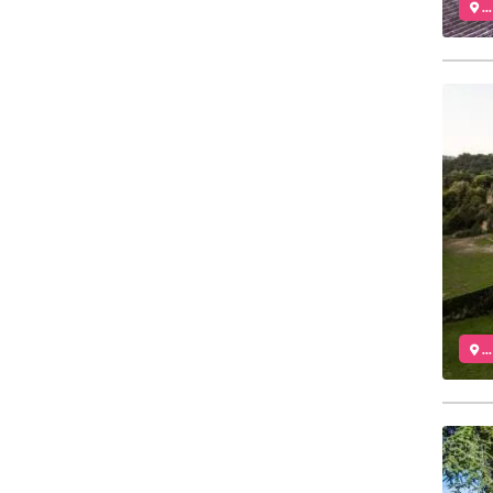
..
..