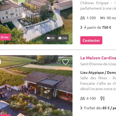
Château Erigoye : ✨
parfaitement à une cér
1-200
40 m
À partir de
750 €
. 20 km
(8)
(56)
Contacter
La Maison Cardin
Saint-Étienne-de-Lisse
Lieu Atypique / Doma
Salle des fêtes : D
française s'allie au 
détail incarne notre 
6-100
Forfait dès
85 € / p