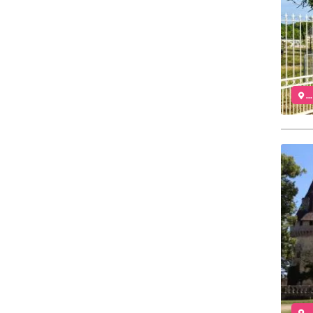
..
..