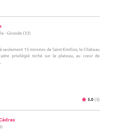
e
lle - Gironde (33)
é à seulement 15 minutes de Saint-Emilion, le Château
cadre privilégié niché sur le plateau, au cœur de
.
5.0
(3)
 Cèdres
3)