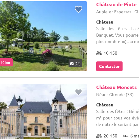
Château de Piote
Aubie-et-Espessas - G
Château
Salle des fêtes : La
Banquet. Vous pourrez
plus nombreux), au mobi
10-150
. 10 km
(24)
Contacter
Château Moncets
Néac - Gironde (33)
Château
Salle des fêtes : Bén
m² pour tous vos évé
de notre luxuriant parc
20-150
6 m