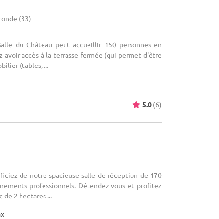
ironde (33)
 Salle du Château peut accueillir 150 personnes en
 avoir accès à la terrasse fermée (qui permet d'être
lier (tables, ...
5.0
(6)
éficiez de notre spacieuse salle de réception de 170
nements professionnels. Détendez-vous et profitez
 de 2 hectares ...
ax