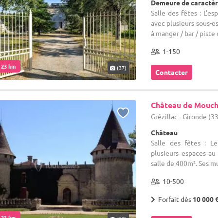
Demeure de caractèr
Salle des fêtes : L'e
avec plusieurs sous-es
à manger / bar / piste d
1-150
. 23 km
(37)
Contacter
Château de Mouc
Grézillac - Gironde (3
Château
Salle des fêtes : 
plusieurs espaces au
salle de 400m². Ses mu
10-500
Forfait dès
10 000 
. 23 km