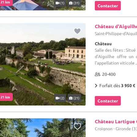
. 21 km
(1)
(31)
Contacter
Château d'Aiguilh
Saint-Philippe-d'Aigui
Château
Salle des fêtes : Situ
d’Aiguilhe offre un 
l’appellation viticole ..
20-400
Forfait dès
3 950 €
. 21 km
(2)
(21)
Contacter
Château Lartigue
Croignon - Gironde (3