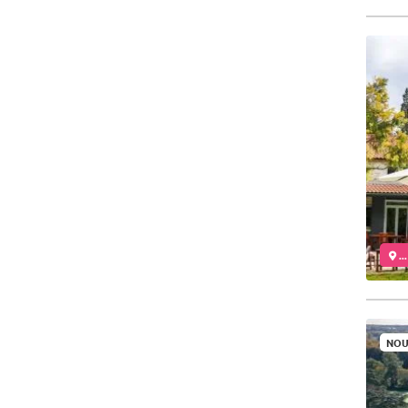
..
NOU