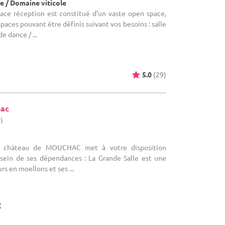
e / Domaine viticole
space réception est constitué d'un vaste open space,
paces pouvant être définis suivant vos besoins : salle
e dance / ...
5.0
(29)
hac
3)
Le château de MOUCHAC met à votre disposition
 sein de ses dépendances : La Grande Salle est une
rs en moellons et ses ...
€