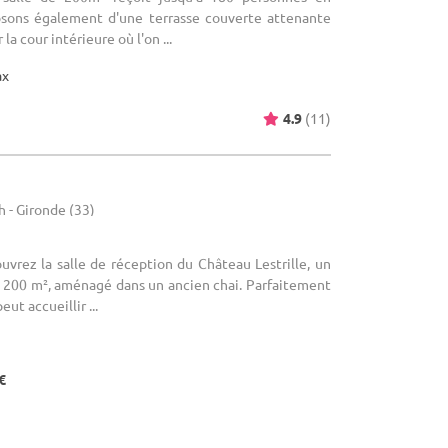
osons également d'une terrasse couverte attenante
a cour intérieure où l'on ...
ax
4.9
(11)
 - Gironde (33)
ouvrez la salle de réception du Château Lestrille, un
 200 m², aménagé dans un ancien chai. Parfaitement
eut accueillir ...
€