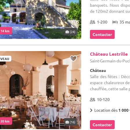
banquets. Nous disp
de 120m2 donnant sur l
1-200
35 m
. 14 km
(24)
Contacter
Château Lestrille
VEAU
Saint-Germain-du-Puch
Château
Salle des fêtes : Déc
espace chaleureux de
chauffée, cette salle p
10-120
Location dès
1 000 
. 20 km
(16)
Contacter