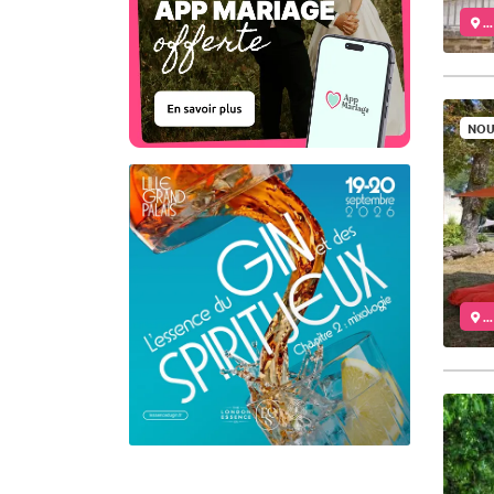
..
NOU
..