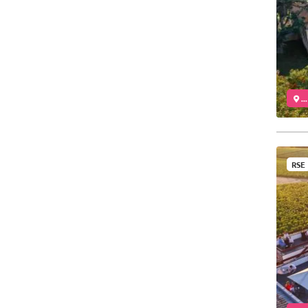
..
RSE