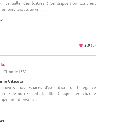
 La Salle des lustres : Sa disposition convient
émonie laïque, un vin ...
ax
5.0
(6)
ale
 - Gironde (33)
ine Viticole
écouvrez nos espaces d'exception, où l'élégance
charme de notre esprit familial. Chaque lieu, chaque
engagement envers ...
ers.