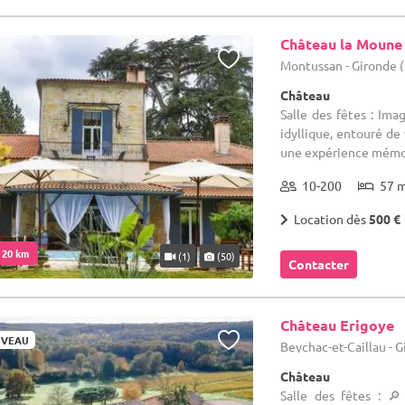
Château la Moune
Montussan - Gironde 
Château
Salle des fêtes : Ima
idyllique, entouré de
une expérience mémora
10-200
57 
Location dès
500 €
. 20 km
(1)
(50)
Contacter
Château Erigoye
VEAU
Beychac-et-Caillau - G
Château
Salle des fêtes : 