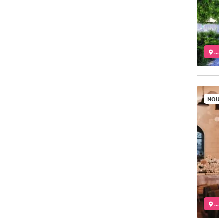
..
NOU
..